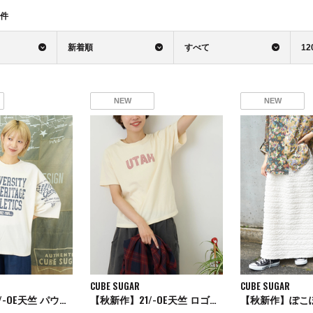
件
新着順
すべて
12
NEW
NEW
CUBE SUGAR
CUBE SUGAR
【秋新作】21/-OE天竺 パウダー加工 ラグラン 6分袖 ロゴプリント Tシャツ
【秋新作】21/-OE天竺 ロゴプリント ジャストサイズ Tシャツ