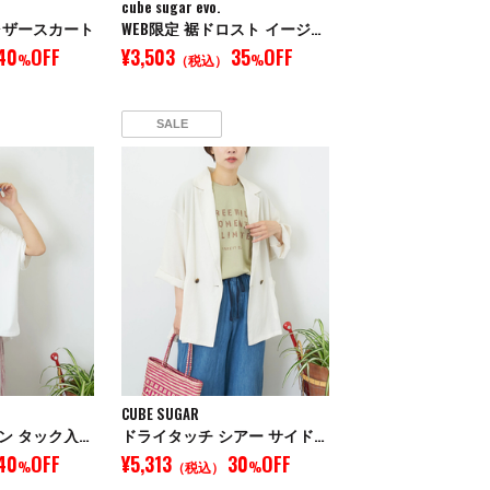
cube sugar evo.
ャザースカート
WEB限定 裾ドロスト イージーパンツ
40
OFF
¥3,503
35
OFF
%
（税込）
%
SALE
CUBE SUGAR
冷感天竺 ドルマン タック入り プルオーバー Tシャツ
ドライタッチ シアー サイドスリット テーラード ジャケット
40
OFF
¥5,313
30
OFF
%
（税込）
%