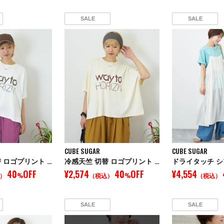
SALE
SALE
CUBE SUGAR
CUBE SUGAR
冷感天竺 切替 ロゴプリント Tシャツ
冷感天竺 切替 ロゴプリント Tシャツ
40
OFF
¥2,574
40
OFF
¥4,554
）
%
（税込）
%
（税込）
SALE
SALE