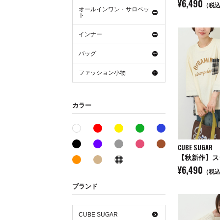
¥6,490
（税
オールインワン・サロペッ
ト
インナー
バッグ
ファッション小物
カラー
レッド系
イエロー系
グリーン系
ブルー系
ホワイト系
ブラック系
パープル系
グレー系
ピンク系
ブラウン系
CUBE SUGAR
オレンジ系
ベージュ系
その他系
¥6,490
（税
ブランド
CUBE SUGAR