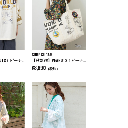
CUBE SUGAR
【秋新作】PEANUTS ( ピーナッツ ) 32/-スラブ天竺 ライン入り 7分袖 プルオーバー Tシャツ
【秋新作】PEANUTS ( ピーナッツ ) キャンバス ビッグ トートバッグ
¥8,690
（税込）