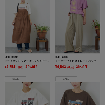
CUBE SUGAR
CUBE SUGAR
ドライタッチ シアー キャミワンピース
イージー ワイド ストレート パンツ
¥4,554
40
OFF
¥4,543
30
OFF
（税込）
%
（税込）
%
SALE
SALE