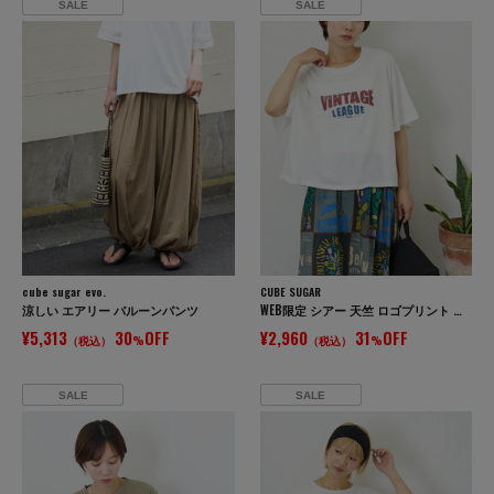
SALE
SALE
cube sugar evo.
CUBE SUGAR
涼しい エアリー バルーンパンツ
WEB限定 シアー 天竺 ロゴプリント ワイド Tシャツ
¥5,313
30
OFF
¥2,960
31
OFF
（税込）
%
（税込）
%
SALE
SALE