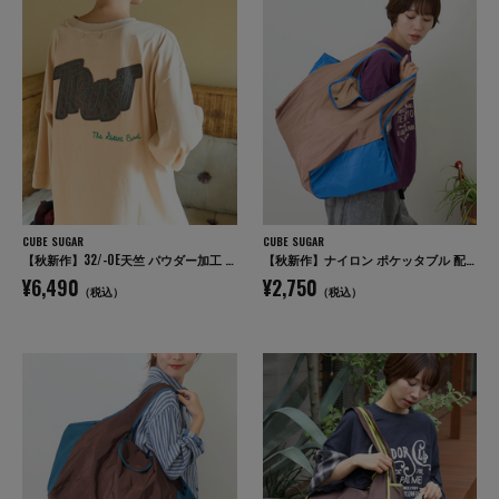
CUBE SUGAR
CUBE SUGAR
【秋新作】32/-OE天竺 パウダー加工 パッチロゴ 刺繍 Tシャツ
【秋新作】ナイロン ポケッタブル 配色 マルシェ バッグ
¥6,490
¥2,750
（税込）
（税込）