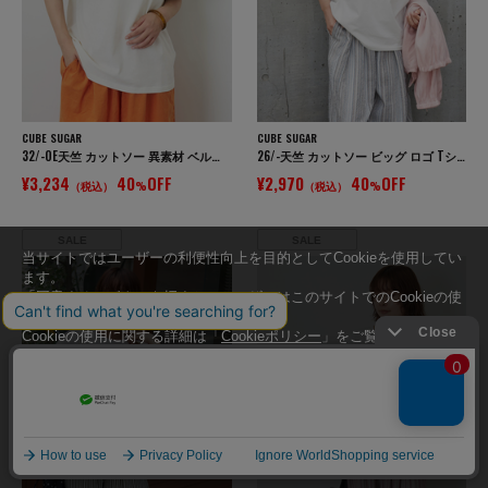
CUBE SUGAR
CUBE SUGAR
32/-OE天竺 カットソー 異素材 ベルスリーブ 胸刺繍 Tシャツ
26/-天竺 カットソー ビッグ ロゴ Tシャツ
¥3,234
40
OFF
¥2,970
40
OFF
（税込）
%
（税込）
%
SALE
SALE
当サイトではユーザーの利便性向上を目的としてCookieを使用してい
ます。
「同意する」ボタンを押すと、ユーザーはこのサイトでのCookieの使
用に同意したことになります。
Cookieの使用に関する詳細は「
Cookieポリシー
」をご覧ください。
同意する
同意しない