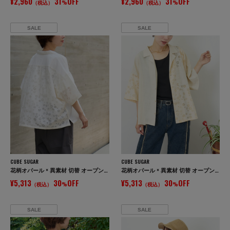
¥2,960
31
OFF
¥2,960
31
OFF
（税込）
%
（税込）
%
SALE
SALE
CUBE SUGAR
CUBE SUGAR
花柄オパール × 異素材 切替 オープンカラー シャツ
花柄オパール × 異素材 切替 オープンカラー シャツ
¥5,313
30
OFF
¥5,313
30
OFF
（税込）
%
（税込）
%
SALE
SALE