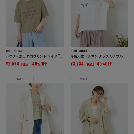
CUBE SUGAR
CUBE SUGAR
パウダー加工 ロゴプリント ワイド Tシャツ
冷感天竺 ドルマン タック入り プルオーバー Tシャツ
¥2,574
40
OFF
¥3,234
40
OFF
（税込）
%
（税込）
%
SALE
SALE