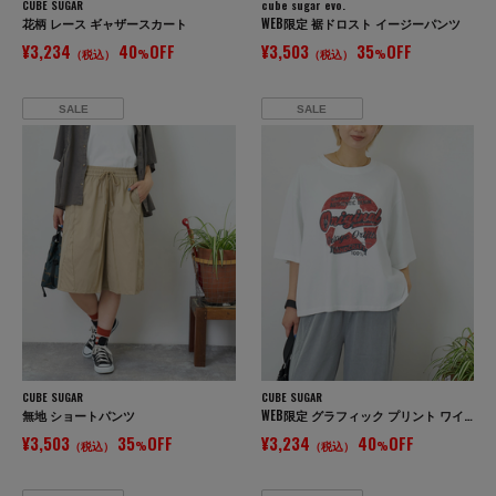
CUBE SUGAR
cube sugar evo.
花柄 レース ギャザースカート
WEB限定 裾ドロスト イージーパンツ
¥3,234
40
OFF
¥3,503
35
OFF
（税込）
%
（税込）
%
SALE
SALE
CUBE SUGAR
CUBE SUGAR
無地 ショートパンツ
WEB限定 グラフィック プリント ワイド Tシャツ
¥3,503
35
OFF
¥3,234
40
OFF
（税込）
%
（税込）
%