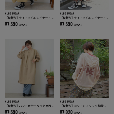
CUBE SUGAR
CUBE SUGAR
【秋新作】ライトツイル レイヤード 変形 スカート
【秋新作】ライトツイル レイヤード 変形 スカート
¥7,590
¥7,590
（税込）
（税込）
CUBE SUGAR
CUBE SUGAR
【秋新作】バンドカラー タック ボリューム シャツワンピース
【秋新作】コットン メッシュ 切替 ビッグパーカー
¥7,590
¥7,920
（税込）
（税込）