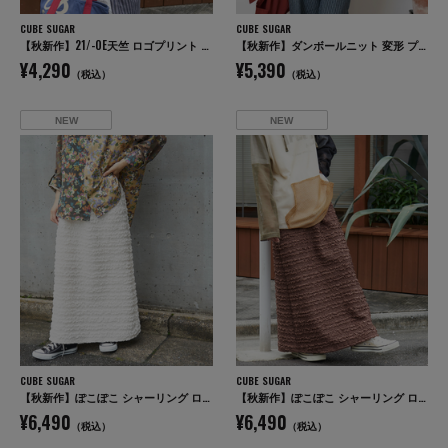
CUBE SUGAR
CUBE SUGAR
【秋新作】21/-OE天竺 ロゴプリント ジャストサイズ Tシャツ
【秋新作】ダンボールニット 変形 プルオーバー
¥4,290
¥5,390
（税込）
（税込）
NEW
NEW
CUBE SUGAR
CUBE SUGAR
【秋新作】ぽこぽこ シャーリング ロング スカート
【秋新作】ぽこぽこ シャーリング ロング スカート
¥6,490
¥6,490
（税込）
（税込）