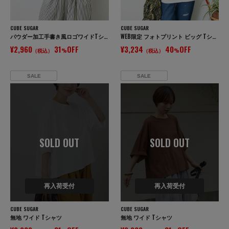
CUBE SUGAR
CUBE SUGAR
パウダー加工手書き風ロゴワイドTシャツ
WEB限定 フォトプリント ビッグ Tシャツ
¥2,960
31
OFF
¥3,234
40
OFF
（税込）
%
（税込）
%
SALE
SALE
SOLD OUT
SOLD OUT
再入荷受付
再入荷受付
CUBE SUGAR
CUBE SUGAR
無地 ワイド Tシャツ
無地 ワイド Tシャツ