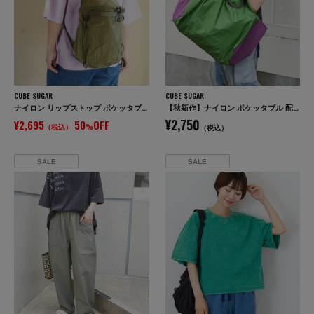
CUBE SUGAR
CUBE SUGAR
ナイロン リップストップ ポケッタブル リュック
【秋新作】ナイロン ポケッタブル 配色 マルシェ バッグ
¥2,750
¥2,695
50
OFF
（税込）
%
（税込）
SALE
SALE