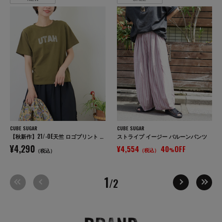
CUBE SUGAR
CUBE SUGAR
【秋新作】21/-OE天竺 ロゴプリント ジャストサイズ Tシャツ
ストライプ イージー バルーンパンツ
¥4,290
¥4,554
40
OFF
（税込）
%
（税込）
1
/2