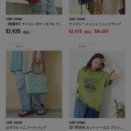
CUBE SUGAR
CUBE SUGAR
【秋新作】ナイロン ポケッタブル マルシェ バッグ
ナイロン × メッシュ リュックサック
¥2,420
¥2,475
50
OFF
（税込）
%
（税込）
SALE
SALE
CUBE SUGAR
CUBE SUGAR
カラフル ミニ トートバッグ
32/-OE天竺 カットソー ロゴ プリント Tシャツ