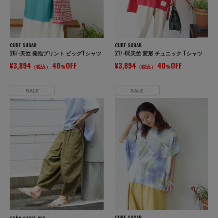
CUBE SUGAR
CUBE SUGAR
26/-天竺 発泡プリント ビッグTシャツ
21/-OE天竺 変形 チュニック Tシャツ
¥3,894
40
OFF
¥3,894
40
OFF
（税込）
%
（税込）
%
SALE
SALE
cube sugar evo.
CUBE SUGAR