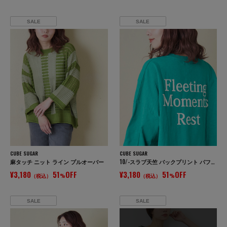
SALE
SALE
CUBE SUGAR
CUBE SUGAR
麻タッチ ニット ライン プルオーバー
10/-スラブ天竺 バックプリント パフスリーブ プルオーバー
¥3,180
51
OFF
¥3,180
51
OFF
（税込）
%
（税込）
%
SALE
SALE