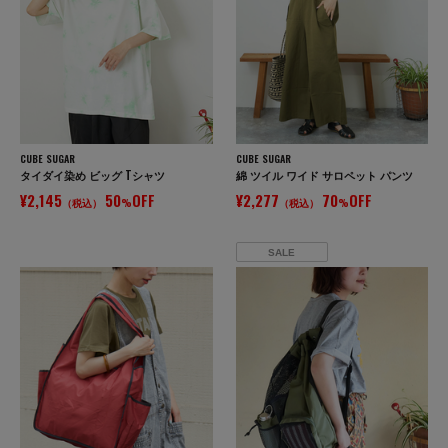
CUBE SUGAR
CUBE SUGAR
タイダイ染め ビッグ Tシャツ
綿 ツイル ワイド サロペット パンツ
¥2,145
50
OFF
¥2,277
70
OFF
（税込）
%
（税込）
%
SALE