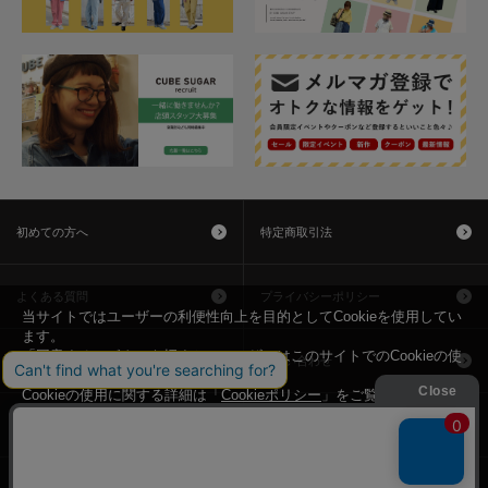
初めての方へ
特定商取引法
よくある質問
プライバシーポリシー
当サイトではユーザーの利便性向上を目的としてCookieを使用してい
ます。
「同意する」ボタンを押すと、ユーザーはこのサイトでのCookieの使
利用規約
お問い合わせ
用に同意したことになります。
Cookieの使用に関する詳細は「
Cookieポリシー
」をご覧ください。
会社概要
同意する