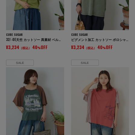
CUBE SUGAR
CUBE SUGAR
32/-OE天竺 カットソー 異素材 ベルスリーブ 胸刺繍 Tシャツ
ピグメント加工 カットソー ポロシャツ
¥3,234
40
OFF
¥3,234
40
OFF
（税込）
%
（税込）
%
SALE
SALE