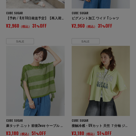
CUBE SUGAR
CUBE SUGAR
【予約 / 8月10日発送予定】【再入荷】ストレッチ ツイル イージー ベイカーパンツ
ピグメント加工 ワイド Tシャツ
¥2,960
31
OFF
¥2,960
31
OFF
（税込）
%
（税込）
%
SALE
SALE
CUBE SUGAR
CUBE SUGAR
麻タッチ ニット 前後2way ケーブル ベスト
接触冷感・UVカット 天竺 ７分袖 ジップ カーディガン
¥3,180
51
OFF
¥3,180
51
OFF
（税込）
%
（税込）
%