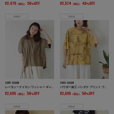
¥2,475
50
OFF
¥2,574
40
OFF
（税込）
%
（税込）
%
SALE
SALE
CUBE SUGAR
CUBE SUGAR
レーヨン × ナイロン ワッシャー ギャザー プルオーバー ブラウス
パウダー加工 バンダナ プリント ワイド Tシャツ
¥2,695
50
OFF
¥2,695
50
OFF
（税込）
%
（税込）
%
SALE
SALE