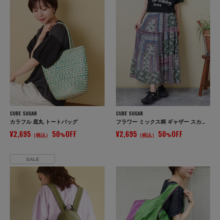
CUBE SUGAR
CUBE SUGAR
カラフル 底丸 トートバッグ
フラワー ミックス柄 ギャザー スカート
¥2,695
50
OFF
¥2,695
50
OFF
（税込）
%
（税込）
%
SALE