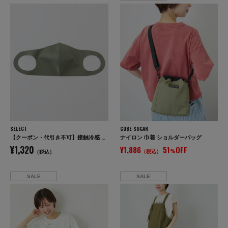
SELECT
CUBE SUGAR
【クーポン・代引き不可】接触冷感 ウォッシャブル UVカット 3Dマスク 3枚セット / 送料無料 / 夏用
ナイロン 巾着 ショルダーバッグ
¥1,320
¥1,886
51
OFF
（税込）
%
（税込）
SALE
SALE