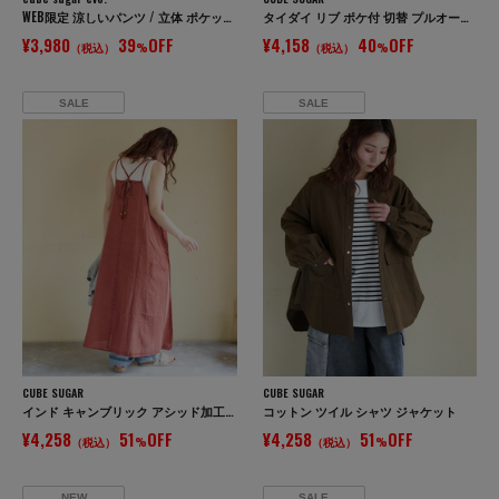
WEB限定 涼しいパンツ / 立体 ポケット イージー コクーンパンツ
タイダイ リブ ポケ付 切替 プルオーバー Tシャツ
¥3,980
39
OFF
¥4,158
40
OFF
（税込）
%
（税込）
%
SALE
SALE
CUBE SUGAR
CUBE SUGAR
インド キャンブリック アシッド加工 キャミワンピース
コットン ツイル シャツ ジャケット
¥4,258
51
OFF
¥4,258
51
OFF
（税込）
%
（税込）
%
NEW
SALE