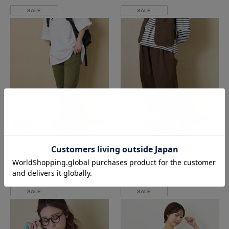
SALE
SALE
CUBE SUGAR
CUBE SUGAR
ソフト 綿ツイル らくしゅっと パンツ
コットン ツイル イージーパンツ
¥3,575
50
OFF
¥3,719
51
OFF
（税込）
%
（税込）
%
SALE
SALE