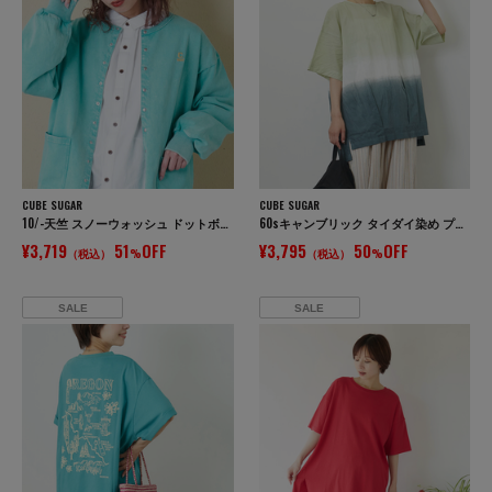
CUBE SUGAR
CUBE SUGAR
10/-天竺 スノーウォッシュ ドットボタン カーディガン
60sキャンブリック タイダイ染め プルオーバーシャツ
¥3,719
51
OFF
¥3,795
50
OFF
（税込）
%
（税込）
%
SALE
SALE