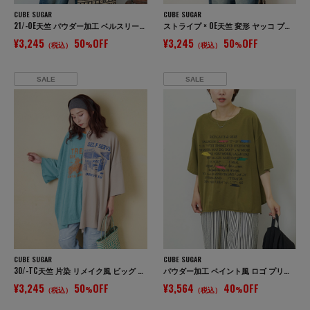
CUBE SUGAR
CUBE SUGAR
21/-OE天竺 パウダー加工 ベルスリーブ Tシャツ
ストライプ × OE天竺 変形 ヤッコ プルオーバー シャツ
¥3,245
50
OFF
¥3,245
50
OFF
（税込）
%
（税込）
%
SALE
SALE
CUBE SUGAR
CUBE SUGAR
30/-TC天竺 片染 リメイク風 ビッグ Tシャツ
パウダー加工 ペイント風 ロゴ プリント Tシャツ
¥3,245
50
OFF
¥3,564
40
OFF
（税込）
%
（税込）
%