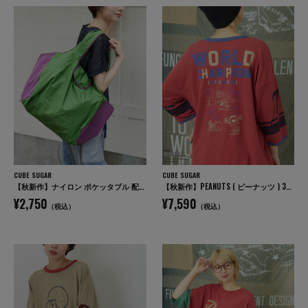
CUBE SUGAR
CUBE SUGAR
【秋新作】ナイロン ポケッタブル 配色 マルシェ バッグ
【秋新作】PEANUTS ( ピーナッツ ) 32/-スラブ天竺 ライン入り 7分袖 プルオーバー Tシャツ
¥2,750
¥7,590
（税込）
（税込）