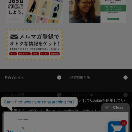
初めての方へ
特定商取引法
よくある質問
プライバシーポリシー
当サイトではユーザーの利便性向上を目的としてCookieを使用してい
ます。
「同意する」ボタンを押すと、ユーザーはこのサイトでのCookieの使
利用規約
お問い合わせ
用に同意したことになります。
Cookieの使用に関する詳細は「
Cookieポリシー
」をご覧ください。
会社概要