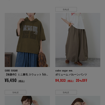
SALE
CUBE SUGAR
cube sugar evo.
【秋新作】ミニ裏毛 スウェット 5分袖 プルオーバーパーカー
ボリューム バルーンパンツ
¥6,490
¥4,933
35
OFF
（税込）
%
（税込）
SALE
SALE