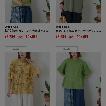
CUBE SUGAR
CUBE SUGAR
32/-OE天竺 カットソー 異素材 ベルスリーブ 胸刺繍 Tシャツ
ピグメント加工 カットソー ポロシャツ
¥3,234
40
OFF
¥3,234
40
OFF
（税込）
%
（税込）
%
SALE
SALE