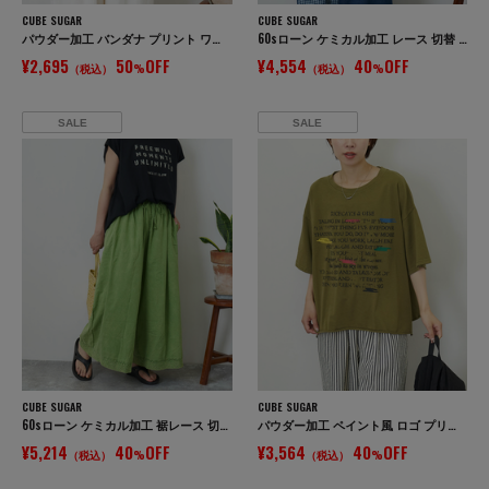
CUBE SUGAR
CUBE SUGAR
パウダー加工 バンダナ プリント ワイド Tシャツ
60sローン ケミカル加工 レース 切替 ドルマン シャツ
¥2,695
50
OFF
¥4,554
40
OFF
（税込）
%
（税込）
%
SALE
SALE
CUBE SUGAR
CUBE SUGAR
60sローン ケミカル加工 裾レース 切替 ギャザー パンツ
パウダー加工 ペイント風 ロゴ プリント Tシャツ
¥5,214
40
OFF
¥3,564
40
OFF
（税込）
%
（税込）
%