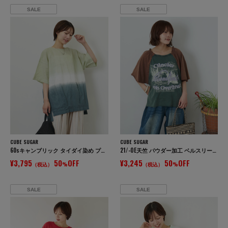
SALE
SALE
CUBE SUGAR
CUBE SUGAR
60sキャンブリック タイダイ染め プルオーバーシャツ
21/-OE天竺 パウダー加工 ベルスリーブ Tシャツ
¥3,795
50
OFF
¥3,245
50
OFF
（税込）
%
（税込）
%
SALE
SALE