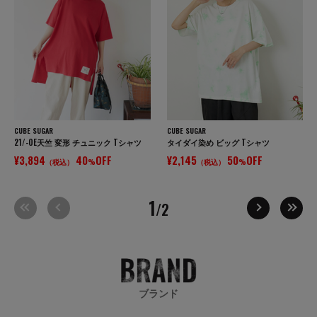
CUBE SUGAR
CUBE SUGAR
21/-OE天竺 変形 チュニック Tシャツ
タイダイ染め ビッグ Tシャツ
¥3,894
40
OFF
¥2,145
50
OFF
（税込）
%
（税込）
%
1
/2
ブランド