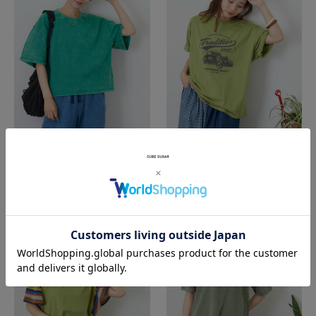
CUBE SUGAR
CUBE SUGAR
ピグメント加工 ワイド Tシャツ
32/-OE天竺 カットソー ロゴ プリント Tシャツ
¥2,960
31
OFF
¥2,574
40
OFF
（税込）
%
（税込）
%
SALE
SALE