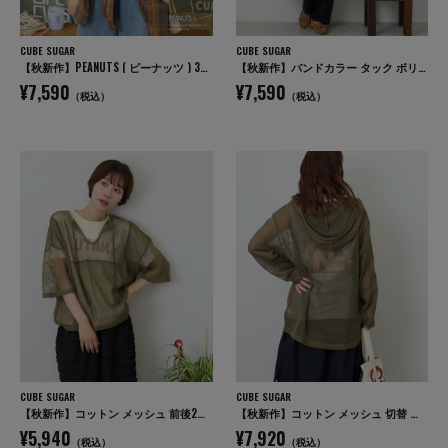
CUBE SUGAR
CUBE SUGAR
【秋新作】PEANUTS ( ピーナッツ ) 32/-スラブ天竺 配色 ワイド Tシャツ
【秋新作】バンドカラー タック ボリューム シャツワンピース
¥7,590
¥7,590
（税込）
（税込）
CUBE SUGAR
CUBE SUGAR
【秋新作】コットン メッシュ 前後2WAY 切替 プルオーバー
【秋新作】コットン メッシュ 切替 ビッグパーカー
¥5,940
¥7,920
（税込）
（税込）