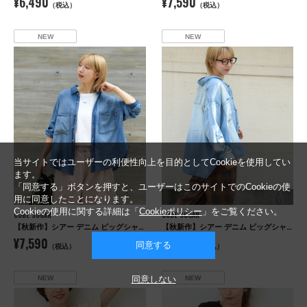
¥6,490
¥7,590
（税込）
（税込）
NEW
NEW
当サイトではユーザーの利便性向上を目的としてCookieを使用してい
ます。
「同意する」ボタンを押すと、ユーザーはこのサイトでのCookieの使
用に同意したことになります。
Cookieの使用に関する詳細は「
Cookieポリシー
」をご覧ください。
CUBE SUGAR
CUBE SUGAR
【秋新作】シアー デニム ビッグシャツ
【秋新作】シアー デニム ビッグシャツ
¥7,590
¥7,590
同意する
（税込）
（税込）
NEW
NEW
同意しない