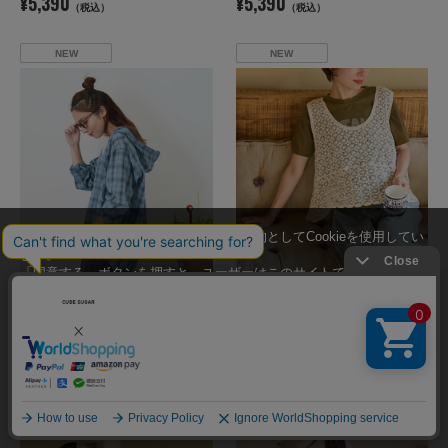
¥5,390
¥5,390
（税込）
（税込）
NEW
NEW
当サイトではユーザーの利便性向上を目的としてCookieを使用してい
ます。
「同意する」ボタンを押すと、ユーザーはこのサイトでのCookieの使
用に同意したことになります。
Cookieの使用に関する詳細は「
Cookieポリシー
」をご覧ください。
CUBE SUGAR
CUBE SUGAR
【秋新作】チェック フードシャツ
【秋新作】透かし編み ニット ベスト
¥5,390
¥4,950
同意する
（税込）
（税込）
NEW
NEW
同意しない