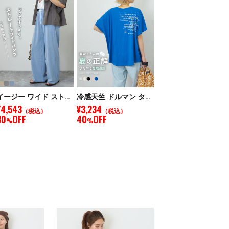
イージー ワイド ストレート パンツ
冷感天竺 ドルマン タック入り プルオーバー Tシャツ
¥4,543
¥3,234
（税込）
（税込）
30
OFF
40
OFF
%
%