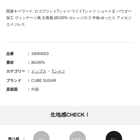
関連キーワード: ロゴプリントTシャツ ワイドTシャツ ショート丈 パウダー
加工 ヴィンテージ風 古着風 綿100% カレッジロゴ 半袖 ゆったり アメカジ
エイジレス
品番
16064003
素材
綿100%
カテゴリー
トップス
Tシャツ
ブランド
CUBE SUGAR
原産国
中国
生地感CHECK！
透け感
あり
ややあり
なし