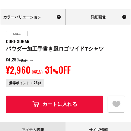
カラーバリエーション
詳細画像
SALE
CUBE SUGAR
パウダー加工手書き風ロゴワイドTシャツ
¥4,290
→
(税込)
¥2,960
31
OFF
%
(税込)
獲得ポイント
26pt
お
カートに入れる
アイテム説明
サイズ情報