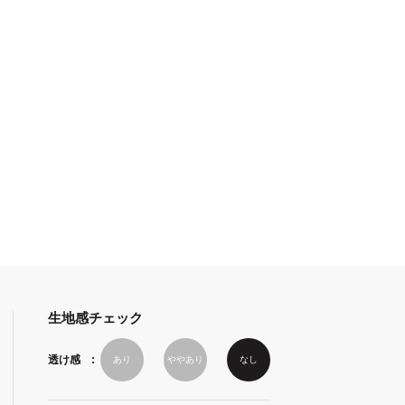
ネート
WEBコーディネート
WEBコーディネート
WE
生地感チェック
周り
裾幅
重さ
透け感
あり
ややあり
なし
cm
約29cm
約0.28kg