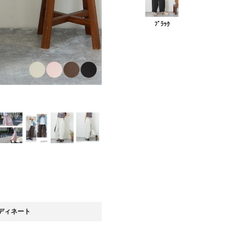
ﾌﾞﾗｯｸ
ｸ
ディネート