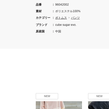
品番
96042002
素材
ポリエステル100%
カテゴリー
ボトムス
パンツ
ブランド
cube sugar evo.
原産国
中国
NEW
NEW