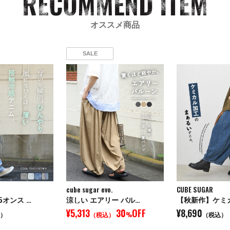
オススメ商品
SALE
cube sugar evo.
CUBE SUGAR
5オンス …
涼しい エアリー バル…
【秋新作】ケミ
¥5,313
30
OFF
¥8,690
）
（税込）
%
（税込）