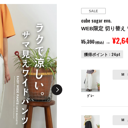
SALE
cube sugar evo.
WEB限定 切り替え
¥2,6
¥5,390
→
(税込)
獲得ポイント : 24pt
M
ｸﾞﾚｰ
M