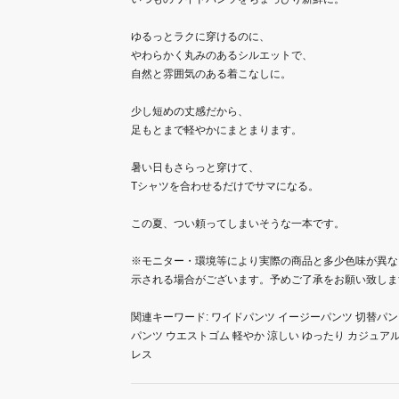
ゆるっとラクに穿けるのに、
やわらかく丸みのあるシルエットで、
自然と雰囲気のある着こなしに。
少し短めの丈感だから、
足もとまで軽やかにまとまります。
暑い日もさらっと穿けて、
Tシャツを合わせるだけでサマになる。
この夏、つい頼ってしまいそうな一本です。
※モニター・環境等により実際の商品と多少色味が異な
示される場合がございます。予めご了承をお願い致しま
関連キーワード: ワイドパンツ イージーパンツ 切替パン
パンツ ウエストゴム 軽やか 涼しい ゆったり カジュアル
レス