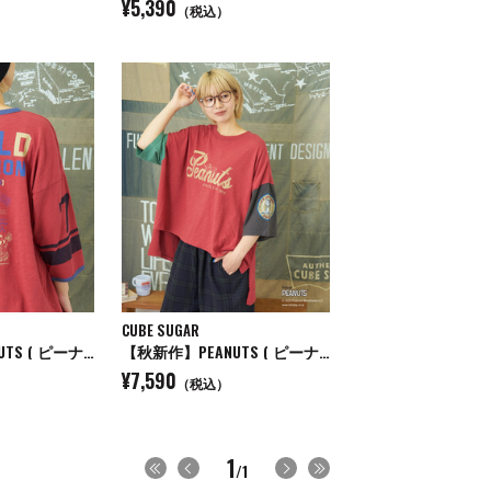
¥5,390
（税込）
CUBE SUGAR
【秋新作】PEANUTS ( ピーナッツ ) 32/-スラブ天竺 ライン入り 7分袖 プルオーバー Tシャツ
【秋新作】PEANUTS ( ピーナッツ ) 32/-スラブ天竺 配色 ワイド Tシャツ
¥7,590
（税込）
1
/1