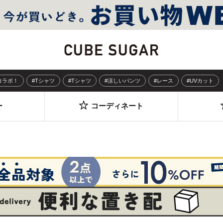
Sコラボ！
#Tシャツ
#Tシャツ
#涼しいパンツ
#レース
#UVカット
ー
コーディネート