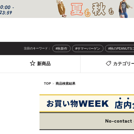
注目のキーワード：
#秋新作
#サマーバーゲン
#秋のPEANUT
新商品
カテゴリ
TOP
商品検索結果