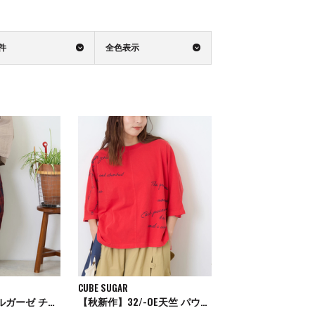
0件
全色表示
CUBE SUGAR
【秋新作】ダブルガーゼ チェック 切替 イージーパンツ
【秋新作】32/-OE天竺 パウダー加工 5分袖 ドルマン Tシャツ