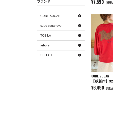
¥7,590
ブランド
（税込
CUBE SUGAR
cube sugar evo.
TOBILA
arbore
SELECT
CUBE SUGAR
¥6,490
（税