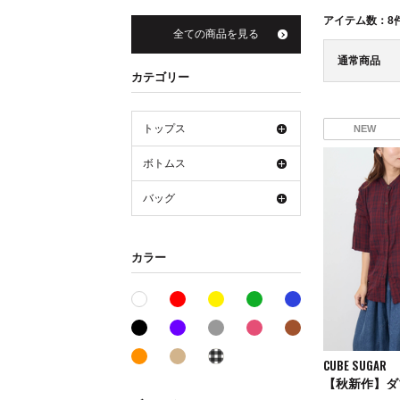
アイテム数：
8
全ての商品を見る
通常商品
カテゴリー
トップス
NEW
ボトムス
バッグ
カラー
レッド系
イエロー系
グリーン系
ブルー系
ホワイト系
ブラック系
パープル系
グレー系
ピンク系
ブラウン系
オレンジ系
ベージュ系
その他系
CUBE SUGAR