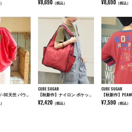
¥8,690
¥8,690
）
（税込）
（税込）
CUBE SUGAR
CUBE SUGAR
【秋新作】32/-OE天竺 パウダー加工 パッチロゴ 刺繍 Tシャツ
【秋新作】ナイロン ポケッタブル マルシェ バッグ
¥2,420
¥7,590
込）
（税込）
（税込）