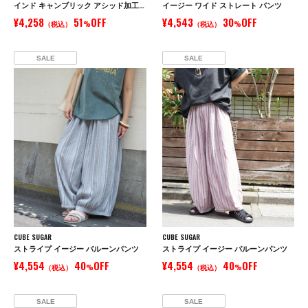
インド キャンブリック アシッド加工 キャミワンピース
イージー ワイド ストレート パンツ
¥4,258
51
OFF
¥4,543
30
OFF
（税込）
%
（税込）
%
SALE
SALE
CUBE SUGAR
CUBE SUGAR
ストライプ イージー バルーンパンツ
ストライプ イージー バルーンパンツ
¥4,554
40
OFF
¥4,554
40
OFF
（税込）
%
（税込）
%
SALE
SALE