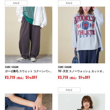
SALE
SALE
CUBE SUGAR
CUBE SUGAR
ガーゼ裏毛 スウェット コクーンパンツ
10/-天竺 スノーウォッシュ カットオフ Vネック プルオーバー
¥3,719
51
OFF
¥3,719
51
OFF
（税込）
%
（税込）
%
SALE