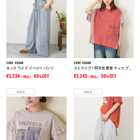
CUBE SUGAR
CUBE SUGAR
タック ワイド イージー パンツ
ストライプ × OE天竺 変形 ヤッコ プルオーバー シャツ
¥3,234
40
OFF
¥3,245
50
OFF
（税込）
%
（税込）
%
SALE
SALE