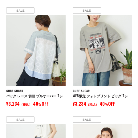
SALE
SALE
CUBE SUGAR
CUBE SUGAR
バック レース 切替 プルオーバー Tシャツ
WEB限定 フォトプリント ビッグ Tシャツ
¥3,234
40
OFF
¥3,234
40
OFF
（税込）
%
（税込）
%
SALE
SALE