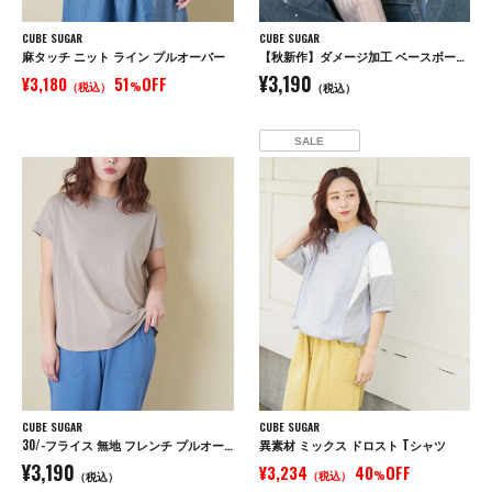
CUBE SUGAR
CUBE SUGAR
麻タッチ ニット ライン プルオーバー
【秋新作】ダメージ加工 ベースボール キャップ
¥3,190
¥3,180
51
OFF
（税込）
%
（税込）
SALE
CUBE SUGAR
CUBE SUGAR
30/-フライス 無地 フレンチ プルオーバー
異素材 ミックス ドロスト Tシャツ
¥3,190
¥3,234
40
OFF
（税込）
%
（税込）