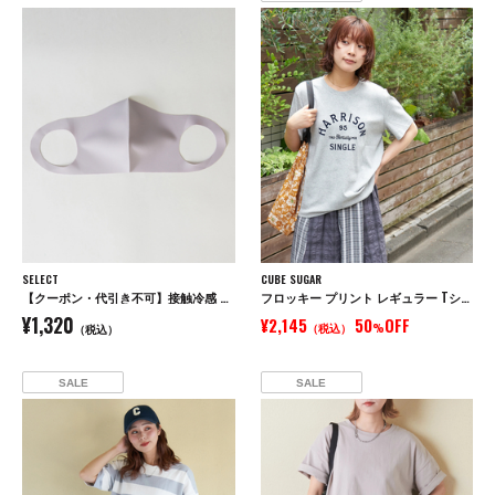
SELECT
CUBE SUGAR
【クーポン・代引き不可】接触冷感 ウォッシャブル UVカット 3Dマスク 3枚セット / 送料無料 / 夏用
フロッキー プリント レギュラー Tシャツ
¥1,320
¥2,145
50
OFF
（税込）
%
（税込）
SALE
SALE