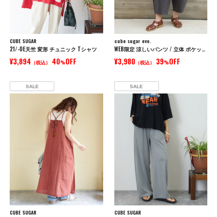
CUBE SUGAR
cube sugar evo.
21/-OE天竺 変形 チュニック Tシャツ
WEB限定 涼しいパンツ / 立体 ポケット イージー コクーンパンツ
¥3,894
40
OFF
¥3,980
39
OFF
（税込）
%
（税込）
%
SALE
SALE
CUBE SUGAR
CUBE SUGAR