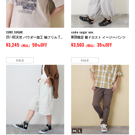
CUBE SUGAR
cube sugar evo.
21/-OE天竺 パウダー加工 袖フリル Tシャツ
WEB限定 裾ドロスト イージーパンツ
¥3,245
50
OFF
¥3,503
35
OFF
（税込）
%
（税込）
%
SALE
SALE