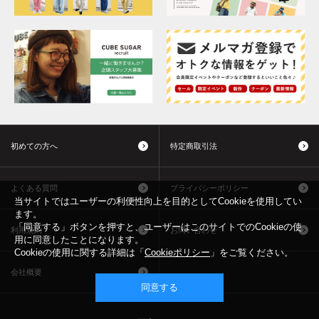
初めての方へ
特定商取引法
よくある質問
プライバシーポリシー
当サイトではユーザーの利便性向上を目的としてCookieを使用してい
ます。
「同意する」ボタンを押すと、ユーザーはこのサイトでのCookieの使
利用規約
お問い合わせ
用に同意したことになります。
Cookieの使用に関する詳細は「
Cookieポリシー
」をご覧ください。
会社概要
同意する