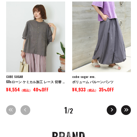
CUBE SUGAR
cube sugar evo.
60sローン ケミカル加工 レース 切替 ドルマン シャツ
ボリューム バルーンパンツ
¥4,554
40
OFF
¥4,933
35
OFF
（税込）
%
（税込）
%
1
/2