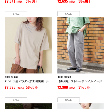
¥2,641
51
OFF
¥2,695
50
OFF
（税込）
%
（税込）
%
SALE
SALE
CUBE SUGAR
CUBE SUGAR
21/-OE天竺 パウダー加工 衿刺繍 Tシャツ
【再入荷】ストレッチ ツイル イージー ベイカーパンツ
¥2,695
50
OFF
¥2,960
31
OFF
（税込）
%
（税込）
%
SALE
SALE