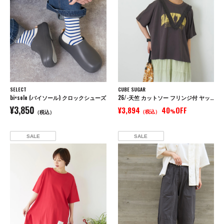
SELECT
CUBE SUGAR
bi×sole (バイソール) クロックシューズ
26/-天竺 カットソー フリンジ付 ヤッコ Tシャツ
¥3,850
¥3,894
40
OFF
（税込）
%
（税込）
SALE
SALE