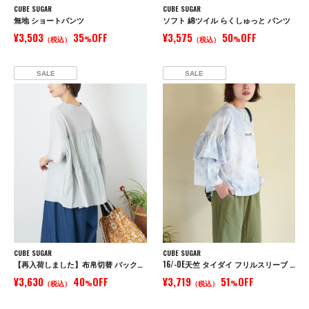
CUBE SUGAR
CUBE SUGAR
無地 ショートパンツ
ソフト 綿ツイル らくしゅっと パンツ
¥3,503
35
OFF
¥3,575
50
OFF
（税込）
%
（税込）
%
SALE
SALE
CUBE SUGAR
CUBE SUGAR
【再入荷しました】布帛切替 バックギャザー プルオーバー Tシャツ
16/-OE天竺 タイダイ フリルスリーブ プルオーバー
¥3,630
40
OFF
¥3,719
51
OFF
（税込）
%
（税込）
%