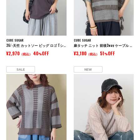
CUBE SUGAR
CUBE SUGAR
26/-天竺 カットソー ビッグ ロゴ Tシャツ
麻タッチ ニット 前後2way ケーブル ベスト
¥2,970
40
OFF
¥3,180
51
OFF
（税込）
%
（税込）
%
SALE
NEW