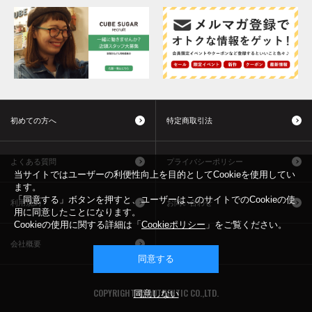
初めての方へ
特定商取引法
よくある質問
プライバシーポリシー
当サイトではユーザーの利便性向上を目的としてCookieを使用してい
ます。
「同意する」ボタンを押すと、ユーザーはこのサイトでのCookieの使
利用規約
お問い合わせ
用に同意したことになります。
Cookieの使用に関する詳細は「
Cookieポリシー
」をご覧ください。
会社概要
同意する
COPYRIGHT © AUTHENTIC CO.,LTD.
同意しない