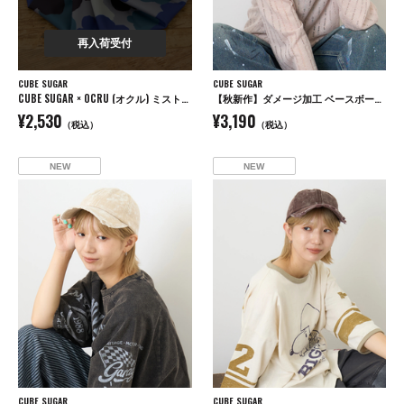
再入荷受付
CUBE SUGAR
CUBE SUGAR
CUBE SUGAR × OCRU (オクル) ミスト付き アイスバッグ
【秋新作】ダメージ加工 ベースボール キャップ
¥2,530
¥3,190
（税込）
（税込）
NEW
NEW
CUBE SUGAR
CUBE SUGAR