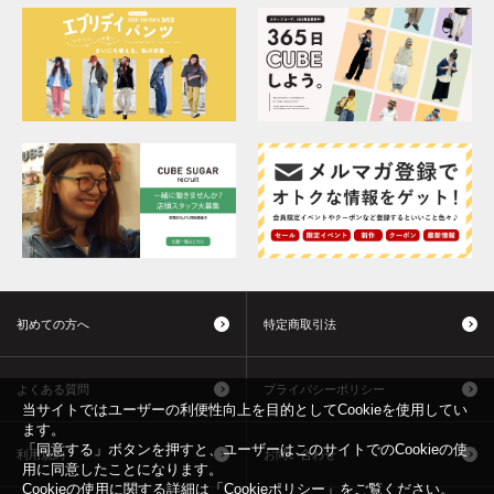
初めての方へ
特定商取引法
よくある質問
プライバシーポリシー
当サイトではユーザーの利便性向上を目的としてCookieを使用してい
ます。
「同意する」ボタンを押すと、ユーザーはこのサイトでのCookieの使
利用規約
お問い合わせ
用に同意したことになります。
Cookieの使用に関する詳細は「
Cookieポリシー
」をご覧ください。