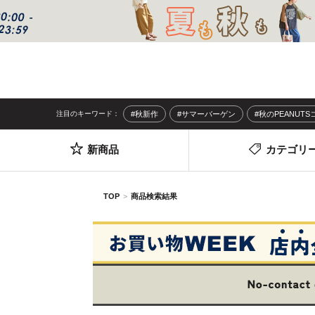
注目のキーワード：
#秋新作
#サマーバーゲン
#秋のPEANUT
新商品
カテゴリ
TOP
商品検索結果