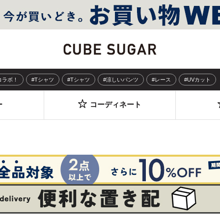
Sコラボ！
#Tシャツ
#Tシャツ
#涼しいパンツ
#レース
#UVカット
ー
コーディネート