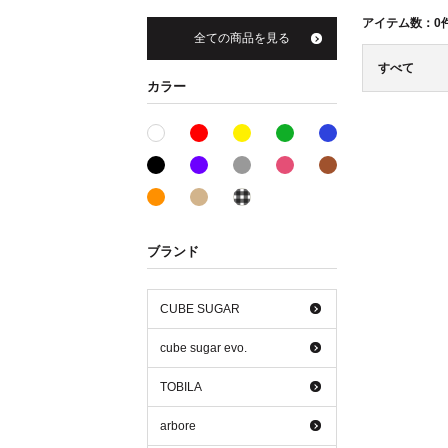
アイテム数：
0
全ての商品を見る
すべて
カラー
レッド系
イエロー系
グリーン系
ブルー系
ホワイト系
ブラック系
パープル系
グレー系
ピンク系
ブラウン系
オレンジ系
ベージュ系
その他系
ブランド
CUBE SUGAR
cube sugar evo.
TOBILA
arbore