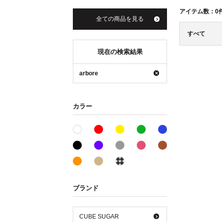
アイテム数：
0
全ての商品を見る
すべて
現在の検索結果
arbore
カラー
レッド系
イエロー系
グリーン系
ブルー系
ホワイト系
ブラック系
パープル系
グレー系
ピンク系
ブラウン系
オレンジ系
ベージュ系
その他系
ブランド
CUBE SUGAR