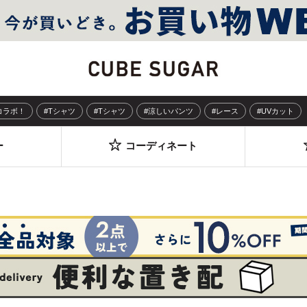
Sコラボ！
#Tシャツ
#Tシャツ
#涼しいパンツ
#レース
#UVカット
ー
コーディネート