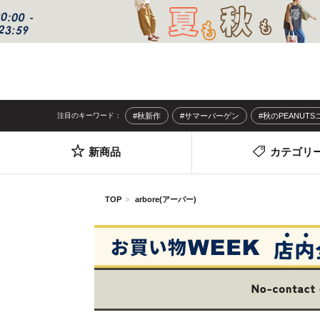
注目のキーワード：
#秋新作
#サマーバーゲン
#秋のPEANUT
新商品
カテゴリ
TOP
arbore(アーバー)