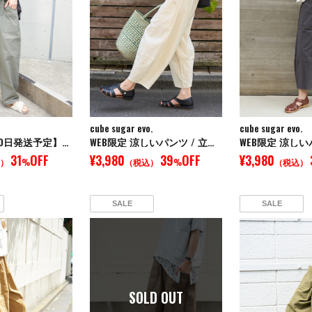
cube sugar evo.
cube sugar evo.
【予約 / 8月10日発送予定】【再入荷】ストレッチ ツイル イージー ベイカーパンツ
WEB限定 涼しいパンツ / 立体 ポケット イージー コクーンパンツ
31
OFF
¥3,980
39
OFF
¥3,980
）
%
（税込）
%
（税込）
SALE
SALE
SOLD OUT