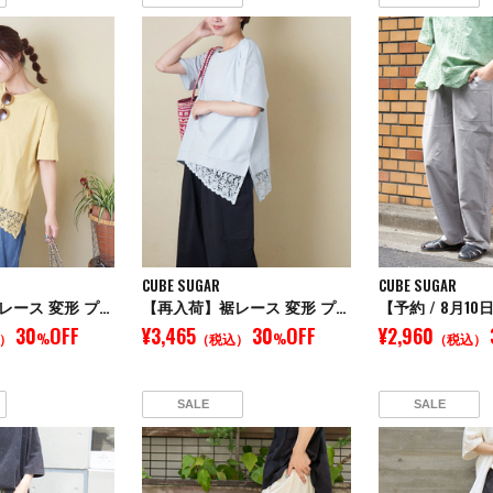
CUBE SUGAR
CUBE SUGAR
【再入荷】裾レース 変形 プルオーバー Tシャツ
【再入荷】裾レース 変形 プルオーバー Tシャツ
30
OFF
¥3,465
30
OFF
¥2,960
）
%
（税込）
%
（税込）
SALE
SALE