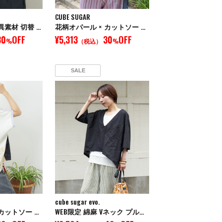
CUBE SUGAR
花柄オパール × 異素材 切替 オープンカラー シャツ
花柄オパール × カットソー 切替 ドルマン Tシャツ
30
OFF
¥5,313
30
OFF
%
（税込）
%
SALE
cube sugar evo.
花柄オパール × カットソー 切替 ドルマン Tシャツ
WEB限定 綿麻 Vネック プルオーバー シャツ