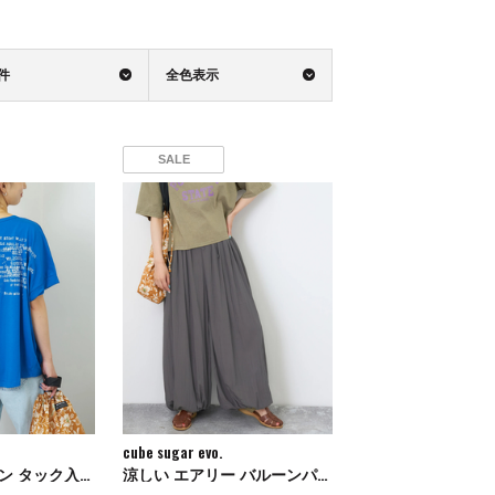
0件
全色表示
SALE
cube sugar evo.
冷感天竺 ドルマン タック入り プルオーバー Tシャツ
涼しい エアリー バルーンパンツ