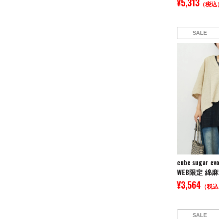
¥5,313
（税込
SALE
cube sugar evo
¥3,564
（税込
SALE