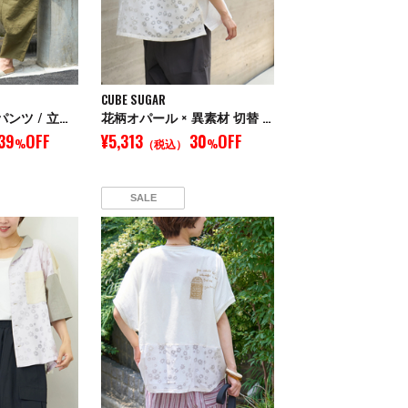
CUBE SUGAR
WEB限定 涼しいパンツ / 立体 ポケット イージー コクーンパンツ
花柄オパール × 異素材 切替 オープンカラー シャツ
39
OFF
¥5,313
30
OFF
%
（税込）
%
SALE