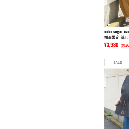
cube sugar evo
¥3,980
（税込
SALE