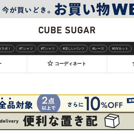
Sコラボ！
#Tシャツ
#Tシャツ
#涼しいパンツ
#レース
#UVカット
ー
コーディネート