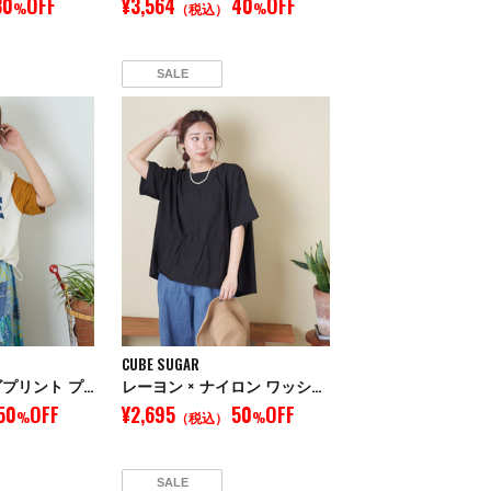
30
OFF
¥3,564
40
OFF
%
（税込）
%
SALE
CUBE SUGAR
シアー リブ ロゴプリント プルオーバー Tシャツ
レーヨン × ナイロン ワッシャー ギャザー プルオーバー ブラウス
50
OFF
¥2,695
50
OFF
%
（税込）
%
SALE