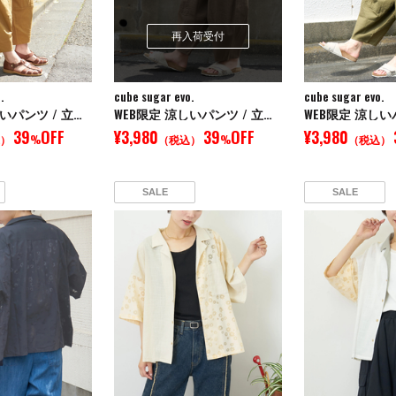
再入荷受付
.
cube sugar evo.
cube sugar evo.
WEB限定 涼しいパンツ / 立体 ポケット イージー コクーンパンツ
WEB限定 涼しいパンツ / 立体 ポケット イージー コクーンパンツ
39
OFF
¥3,980
39
OFF
¥3,980
）
%
（税込）
%
（税込）
SALE
SALE