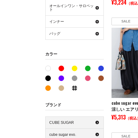
¥3,234
（税込
オールインワン・サロペッ
ト
インナー
SALE
バッグ
カラー
レッド系
イエロー系
グリーン系
ブルー系
ホワイト系
ブラック系
パープル系
グレー系
ピンク系
ブラウン系
オレンジ系
ベージュ系
その他系
cube sugar evo
ブランド
¥5,313
（税込
CUBE SUGAR
cube sugar evo.
SALE