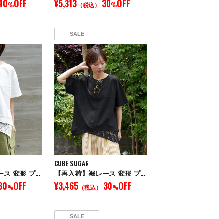
40
OFF
¥5,313
30
OFF
%
（税込）
%
SALE
CUBE SUGAR
【再入荷】裾レース 変形 プルオーバー Tシャツ
【再入荷】裾レース 変形 プルオーバー Tシャツ
30
OFF
¥3,465
30
OFF
%
（税込）
%
SALE