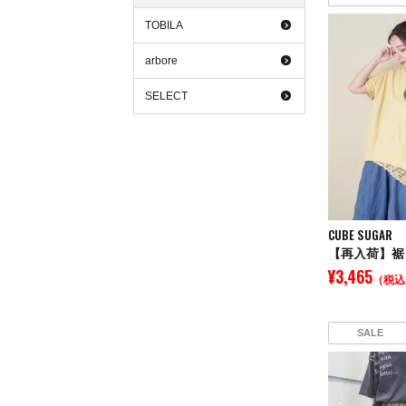
TOBILA
arbore
SELECT
CUBE SUGAR
¥3,465
（税込
SALE