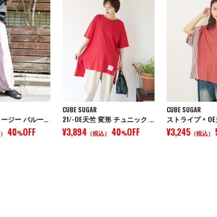
CUBE SUGAR
CUBE SUGAR
ストライプ イージー バルーンパンツ
21/-OE天竺 変形 チュニック Tシャツ
40
OFF
¥3,894
40
OFF
¥3,245
）
%
（税込）
%
（税込）