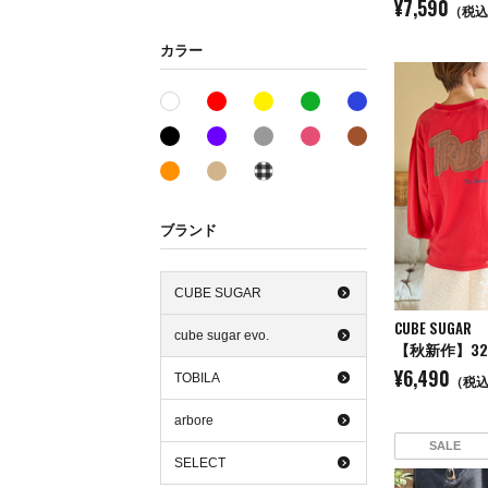
¥7,590
（税込
カラー
レッド系
イエロー系
グリーン系
ブルー系
ホワイト系
ブラック系
パープル系
グレー系
ピンク系
ブラウン系
オレンジ系
ベージュ系
その他系
ブランド
CUBE SUGAR
CUBE SUGAR
cube sugar evo.
¥6,490
TOBILA
（税
arbore
SALE
SELECT