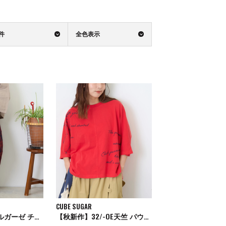
0件
全色表示
CUBE SUGAR
【秋新作】ダブルガーゼ チェック 切替 イージーパンツ
【秋新作】32/-OE天竺 パウダー加工 5分袖 ドルマン Tシャツ