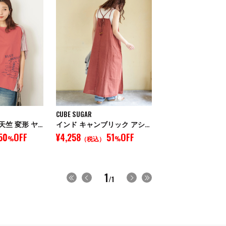
CUBE SUGAR
ストライプ × OE天竺 変形 ヤッコ プルオーバー シャツ
インド キャンブリック アシッド加工 キャミワンピース
50
OFF
¥4,258
51
OFF
%
（税込）
%
1
/1