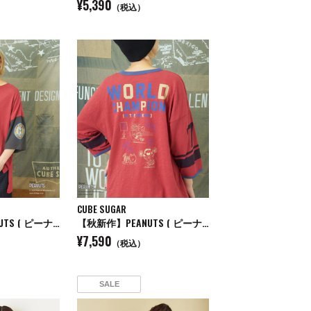
¥5,390
（税込）
CUBE SUGAR
【秋新作】PEANUTS ( ピーナッツ ) 32/-スラブ天竺 配色 ワイド Tシャツ
【秋新作】PEANUTS ( ピーナッツ ) 32/-スラブ天竺 ライン入り 7分袖 プルオーバー Tシャツ
¥7,590
（税込）
SALE