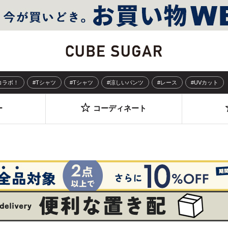
Sコラボ！
#Tシャツ
#Tシャツ
#涼しいパンツ
#レース
#UVカット
ー
コーディネート