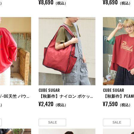
¥8,690
¥8,690
）
（税込）
（税込）
CUBE SUGAR
CUBE SUGAR
【秋新作】32/-OE天竺 パウダー加工 パッチロゴ 刺繍 Tシャツ
【秋新作】ナイロン ポケッタブル マルシェ バッグ
¥2,420
¥7,590
込）
（税込）
（税込）
SALE
SALE