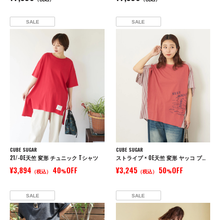
SALE
SALE
CUBE SUGAR
CUBE SUGAR
21/-OE天竺 変形 チュニック Tシャツ
ストライプ × OE天竺 変形 ヤッコ プルオーバー シャツ
¥3,894
40
OFF
¥3,245
50
OFF
（税込）
%
（税込）
%
SALE
SALE