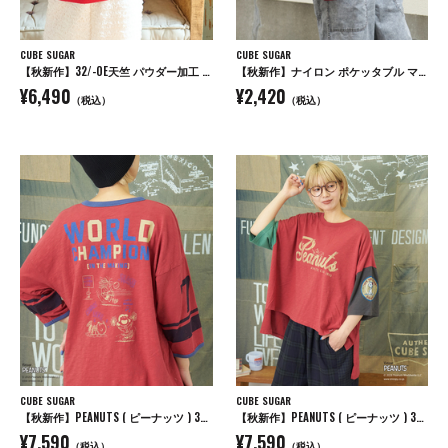
CUBE SUGAR
CUBE SUGAR
【秋新作】32/-OE天竺 パウダー加工 パッチロゴ 刺繍 Tシャツ
【秋新作】ナイロン ポケッタブル マルシェ バッグ
¥6,490
¥2,420
（税込）
（税込）
CUBE SUGAR
CUBE SUGAR
【秋新作】PEANUTS ( ピーナッツ ) 32/-スラブ天竺 ライン入り 7分袖 プルオーバー Tシャツ
【秋新作】PEANUTS ( ピーナッツ ) 32/-スラブ天竺 配色 ワイド Tシャツ
¥7,590
¥7,590
（税込）
（税込）