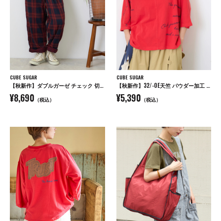
CUBE SUGAR
CUBE SUGAR
【秋新作】ダブルガーゼ チェック 切替 イージーパンツ
【秋新作】32/-OE天竺 パウダー加工 5分袖 ドルマン Tシャツ
¥8,690
¥5,390
（税込）
（税込）