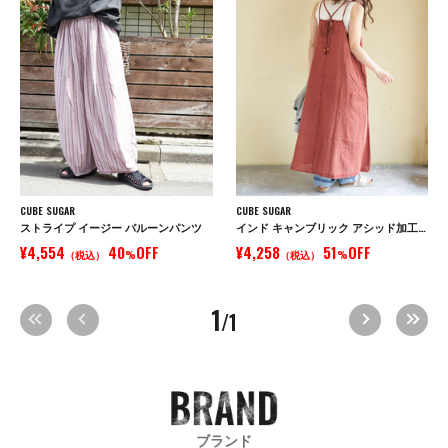
CUBE SUGAR
CUBE SUGAR
ストライプ イージー バルーンパンツ
インド キャンブリック アシッド加工 キャミワンピース
¥4,554
40
OFF
¥4,258
51
OFF
（税込）
%
（税込）
%
1
/1
ブランド