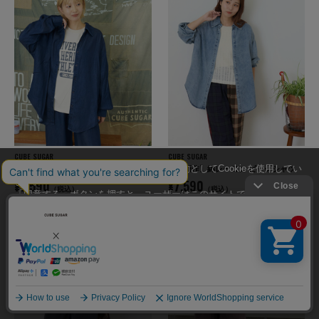
CUBE SUGAR
CUBE SUGAR
【秋新作】綿レーヨン ビッグシャツ
【秋新作】綿レーヨン ビッグシャツ
当サイトではユーザーの利便性向上を目的としてCookieを使用してい
ます。
¥7,590
¥7,590
（税込）
（税込）
「同意する」ボタンを押すと、ユーザーはこのサイトでのCookieの使
用に同意したことになります。
Cookieの使用に関する詳細は「
Cookieポリシー
」をご覧ください。
同意する
同意しない