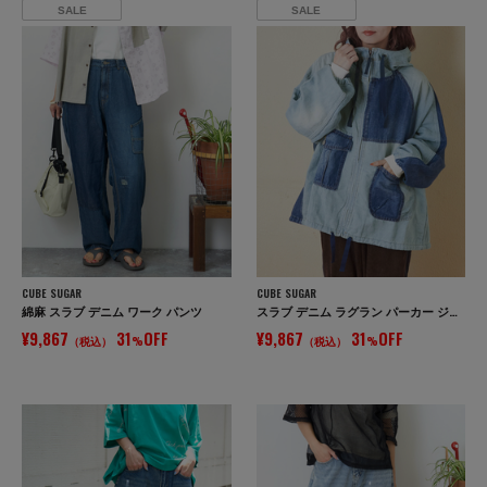
SALE
SALE
CUBE SUGAR
CUBE SUGAR
綿麻 スラブ デニム ワーク パンツ
スラブ デニム ラグラン パーカー ジャケット
¥9,867
31
OFF
¥9,867
31
OFF
（税込）
%
（税込）
%