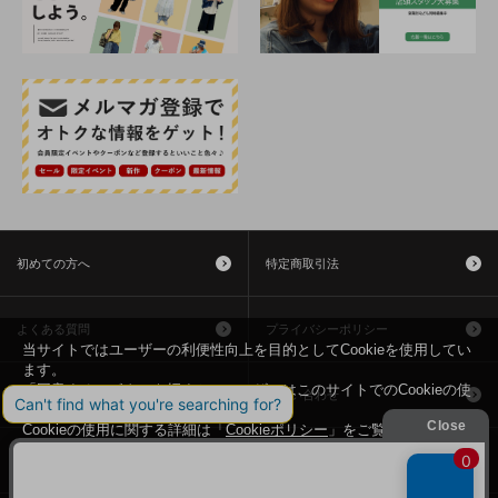
初めての方へ
特定商取引法
よくある質問
プライバシーポリシー
当サイトではユーザーの利便性向上を目的としてCookieを使用してい
ます。
「同意する」ボタンを押すと、ユーザーはこのサイトでのCookieの使
利用規約
お問い合わせ
用に同意したことになります。
Cookieの使用に関する詳細は「
Cookieポリシー
」をご覧ください。
会社概要
同意する