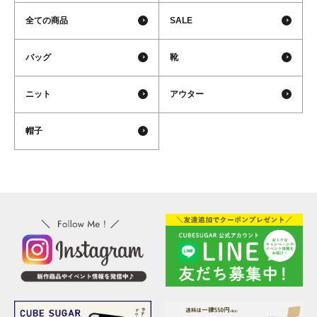
全ての商品
SALE
バッグ
靴
ニット
アウター
帽子