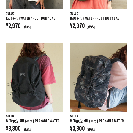
SELECT
SELECT
KiU(キウ) WATERPROOF BODY BAG
KiU(キウ) WATERPROOF BODY BAG
¥2,970
¥2,970
（税込）
（税込）
SELECT
SELECT
WEB限定 KiU (キウ) PACKABLE WATERPROOF LUGGAGE COVER MEDIUM
WEB限定 KiU (キウ) PACKABLE WATERPROOF LUGGAGE COVER MEDIUM
¥3,300
¥3,300
（税込）
（税込）