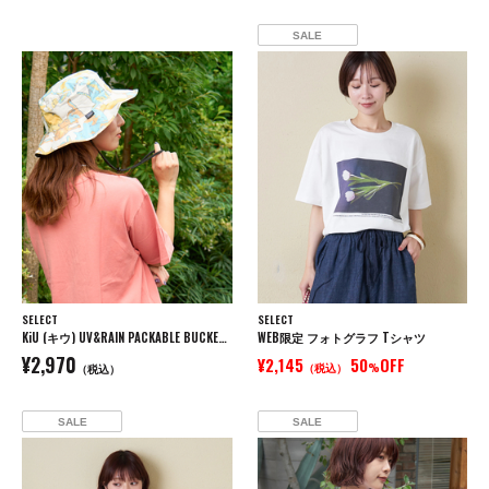
SALE
SELECT
SELECT
KiU (キウ) UV&RAIN PACKABLE BUCKET HAT パッカブル バケットハット
WEB限定 フォトグラフ Tシャツ
¥2,970
¥2,145
50
OFF
（税込）
%
（税込）
SALE
SALE