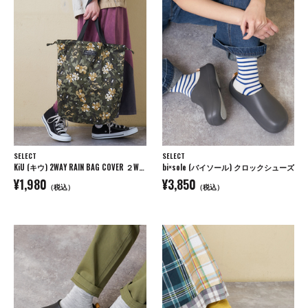
SELECT
SELECT
KiU (キウ) 2WAY RAIN BAG COVER ２WAYレインバッグカバー
bi×sole (バイソール) クロックシューズ
¥1,980
¥3,850
（税込）
（税込）