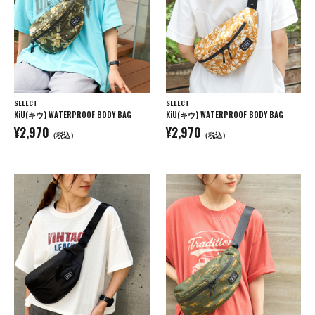
SELECT
SELECT
KiU(キウ) WATERPROOF BODY BAG
KiU(キウ) WATERPROOF BODY BAG
¥2,970
¥2,970
（税込）
（税込）