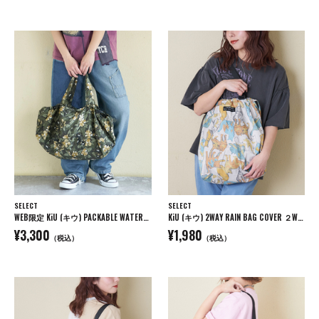
SELECT
SELECT
WEB限定 KiU (キウ) PACKABLE WATERPROOF LUGGAGE COVER MEDIUM
KiU (キウ) 2WAY RAIN BAG COVER ２WAYレインバッグカバー
¥3,300
¥1,980
（税込）
（税込）