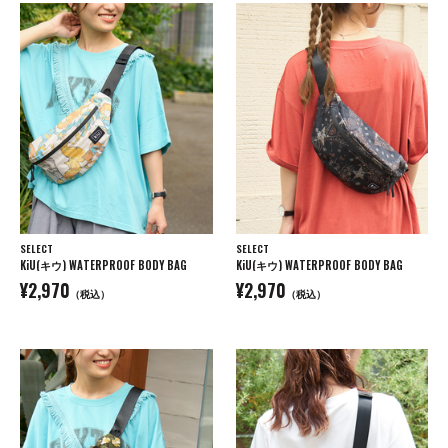
SELECT
SELECT
KiU(キウ) WATERPROOF BODY BAG
KiU(キウ) WATERPROOF BODY BAG
¥2,970
¥2,970
（税込）
（税込）