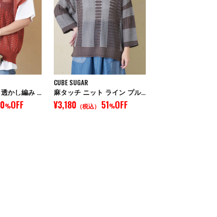
CUBE SUGAR
麻タッチ ニット 透かし編み Vネック ベスト
麻タッチ ニット ライン プルオーバー
70
OFF
¥3,180
51
OFF
%
（税込）
%