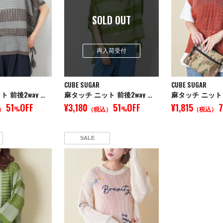
SOLD OUT
再入荷受付
CUBE SUGAR
CUBE SUGAR
麻タッチ ニット 前後2way ケーブル ベスト
麻タッチ ニット 前後2way ケーブル ベスト
51
OFF
¥3,180
51
OFF
¥1,815
）
%
（税込）
%
（税込）
SALE