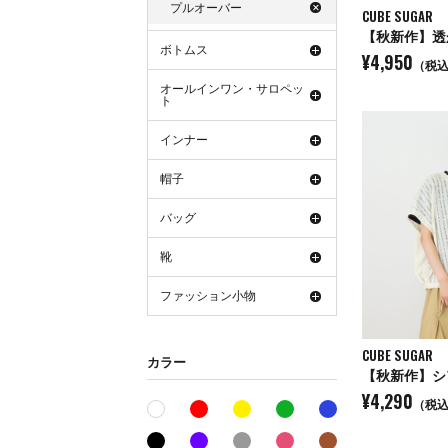
プルオーバー
CUBE SUGAR
ボトムス
¥4,950
（税
オールインワン・サロペッ
ト
インナー
帽子
バッグ
靴
ファッション小物
CUBE SUGAR
カラー
¥4,290
（税
レッド系
イエロー系
グリーン系
ブルー系
ホワイト系
ブラック系
パープル系
グレー系
ピンク系
ブラウン系