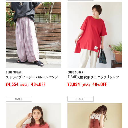
CUBE SUGAR
CUBE SUGAR
ストライプ イージー バルーンパンツ
21/-OE天竺 変形 チュニック Tシャツ
¥4,554
40
OFF
¥3,894
40
OFF
（税込）
%
（税込）
%
SALE
SALE