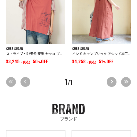
CUBE SUGAR
CUBE SUGAR
ストライプ × OE天竺 変形 ヤッコ プルオーバー シャツ
インド キャンブリック アシッド加工 キャミワンピース
¥3,245
50
OFF
¥4,258
51
OFF
（税込）
%
（税込）
%
1
/1
ブランド