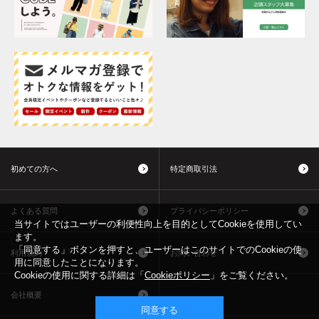
初めての方へ
特定商取引法
よくある質問
プライバシーポリシー
当サイトではユーザーの利便性向上を目的としてCookieを使用してい
ます。
「同意する」ボタンを押すと、ユーザーはこのサイトでのCookieの使
利用規約
お問い合わせ
用に同意したことになります。
Cookieの使用に関する詳細は「
Cookieポリシー
」をご覧ください。
会社概要
同意する