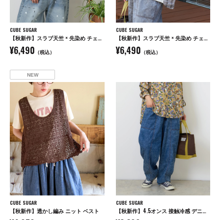
CUBE SUGAR
CUBE SUGAR
【秋新作】スラブ天竺 × 先染め チェック 裾フリル リメイク風 プルオーバー Tシャツ
【秋新作】スラブ天竺 × 先染め チェック ポケ付 リメイク風 プルオーバー Tシャツ
¥6,490
¥6,490
（税込）
（税込）
NEW
CUBE SUGAR
CUBE SUGAR
【秋新作】透かし編み ニット ベスト
【秋新作】4.5オンス 接触冷感 デニム コクーンパンツ