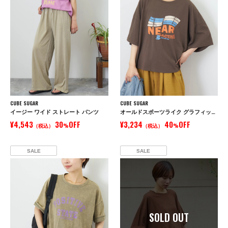
CUBE SUGAR
CUBE SUGAR
イージー ワイド ストレート パンツ
オールドスポーツライク グラフィックロゴ ワイド Tシャツ
¥4,543
30
OFF
¥3,234
40
OFF
（税込）
%
（税込）
%
SALE
SALE
SOLD OUT