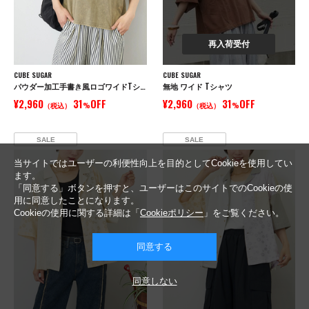
再入荷受付
CUBE SUGAR
CUBE SUGAR
パウダー加工手書き風ロゴワイドTシャツ
無地 ワイド Tシャツ
¥2,960
31
OFF
¥2,960
31
OFF
（税込）
%
（税込）
%
SALE
SALE
当サイトではユーザーの利便性向上を目的としてCookieを使用してい
ます。
「同意する」ボタンを押すと、ユーザーはこのサイトでのCookieの使
用に同意したことになります。
Cookieの使用に関する詳細は「
Cookieポリシー
」をご覧ください。
同意する
同意しない