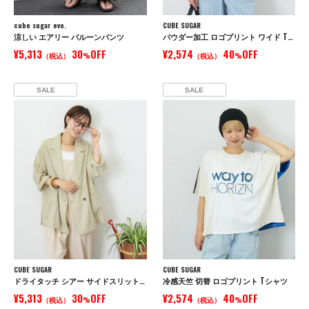
cube sugar evo.
CUBE SUGAR
涼しい エアリー バルーンパンツ
パウダー加工 ロゴプリント ワイド Tシャツ
¥5,313
30
OFF
¥2,574
40
OFF
（税込）
%
（税込）
%
SALE
SALE
CUBE SUGAR
CUBE SUGAR
ドライタッチ シアー サイドスリット テーラード ジャケット
冷感天竺 切替 ロゴプリント Tシャツ
¥5,313
30
OFF
¥2,574
40
OFF
（税込）
%
（税込）
%