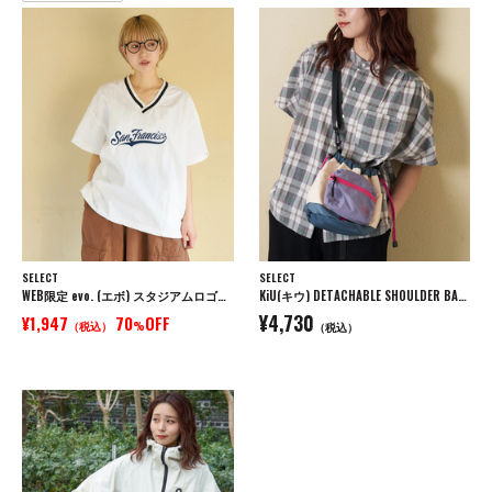
SELECT
SELECT
WEB限定 evo. (エボ) スタジアムロゴ刺繍 ラインリブ 裾ドロスト Vネック ナイロン プルオーバーブラウス
KiU(キウ) DETACHABLE SHOULDER BAG デタッチャブルショルダーバッグ
¥4,730
¥1,947
70
OFF
（税込）
%
（税込）