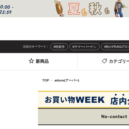
注目のキーワード：
#秋新作
#サマーバーゲン
#秋のPEANUT
新商品
カテゴリ
TOP
arbore(アーバー)