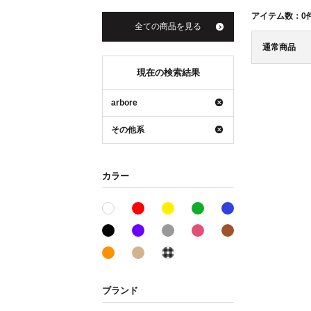
アイテム数：
0
全ての商品を見る
通常商品
現在の検索結果
arbore
その他系
カラー
レッド系
イエロー系
グリーン系
ブルー系
ホワイト系
ブラック系
パープル系
グレー系
ピンク系
ブラウン系
オレンジ系
ベージュ系
その他系
ブランド