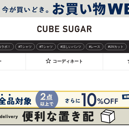
Sコラボ！
#Tシャツ
#Tシャツ
#涼しいパンツ
#レース
#UVカット
ー
コーディネート