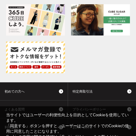
初めての方へ
特定商取引法
よくある質問
プライバシーポリシー
当サイトではユーザーの利便性向上を目的としてCookieを使用してい
ます。
「同意する」ボタンを押すと、ユーザーはこのサイトでのCookieの使
利用規約
お問い合わせ
用に同意したことになります。