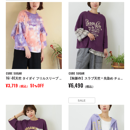
CUBE SUGAR
CUBE SUGAR
16/-OE天竺 タイダイ フリルスリーブ プルオーバー
【秋新作】スラブ天竺 × 先染め チェック 裾フリル リメイク風 プルオーバー Tシャツ
¥6,490
¥3,719
51
OFF
（税込）
%
（税込）
SALE