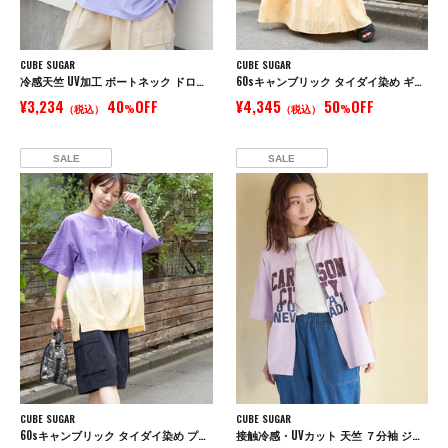
CUBE SUGAR
CUBE SUGAR
冷感天竺 UV加工 ボートネック ドロスト Tシャツ
60sキャンブリック タイダイ染め ギャザースカート
¥3,234
40
OFF
¥4,345
50
OFF
（税込）
%
（税込）
%
SALE
SALE
CUBE SUGAR
CUBE SUGAR
60sキャンブリック タイダイ染め プルオーバーシャツ
接触冷感・UVカット 天竺 ７分袖 ジップ カーディガン