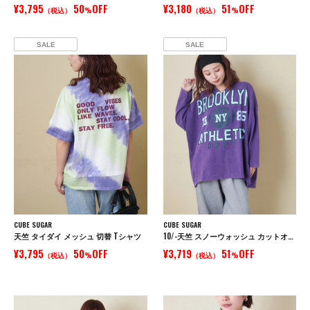
¥3,795
50
OFF
¥3,180
51
OFF
（税込）
%
（税込）
%
SALE
SALE
CUBE SUGAR
CUBE SUGAR
天竺 タイダイ メッシュ 切替 Tシャツ
10/-天竺 スノーウォッシュ カットオフ Vネック プルオーバー
¥3,795
50
OFF
¥3,719
51
OFF
（税込）
%
（税込）
%