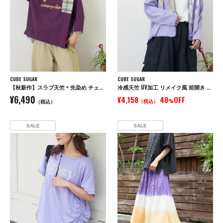
CUBE SUGAR
CUBE SUGAR
【秋新作】スラブ天竺 × 先染め チェック ポケ付 リメイク風 プルオーバー Tシャツ
冷感天竺 UV加工 リメイク風 前開き パーカー
¥6,490
¥4,158
40
OFF
（税込）
%
（税込）
SALE
SALE