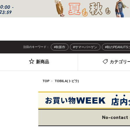
注目のキーワード：
#秋新作
#サマーバーゲン
#秋のPEANUT
新商品
カテゴリ
TOP
TOBILA(トビラ)