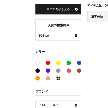
アイテム数：
0
全ての商品を見る
通常商品
現在の検索結果
TOBILA
カラー
レッド系
イエロー系
グリーン系
ブルー系
ホワイト系
ブラック系
パープル系
グレー系
ピンク系
ブラウン系
オレンジ系
ベージュ系
その他系
ブランド
CUBE SUGAR