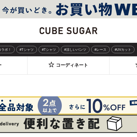
Sコラボ！
#Tシャツ
#Tシャツ
#涼しいパンツ
#レース
#UVカット
ー
コーディネート