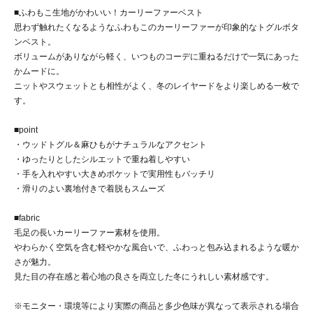
■ふわもこ生地がかわいい！カーリーファーベスト
思わず触れたくなるようなふわもこのカーリーファーが印象的なトグルボタ
ンベスト。
ボリュームがありながら軽く、いつものコーデに重ねるだけで一気にあった
かムードに。
ニットやスウェットとも相性がよく、冬のレイヤードをより楽しめる一枚で
す。
■point
・ウッドトグル＆麻ひもがナチュラルなアクセント
・ゆったりとしたシルエットで重ね着しやすい
・手を入れやすい大きめポケットで実用性もバッチリ
・滑りのよい裏地付きで着脱もスムーズ
■fabric
毛足の長いカーリーファー素材を使用。
やわらかく空気を含む軽やかな風合いで、ふわっと包み込まれるような暖か
さが魅力。
見た目の存在感と着心地の良さを両立した冬にうれしい素材感です。
※モニター・環境等により実際の商品と多少色味が異なって表示される場合