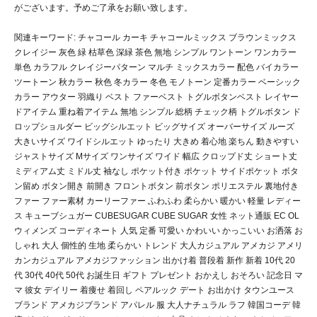
がございます。予めご了承をお願い致します。
関連キーワード: チャコール カーキ チャコールミックス ブラウンミックス
クレイジー 灰色 緑 枯草色 深緑 茶色 無地 シンプル ワントーン ワンカラー
単色 カラフル クレイジーパターン マルチ ミックスカラー 配色 バイカラー
ツートーン 秋カラー 秋色 冬カラー 冬色 モノトーン 定番カラー ベーシック
カラー アウター 羽織り ベスト ファーベスト トグルボタンベスト レイヤー
ドアイテム 重ね着アイテム 無地 シンプル 総柄 チェック柄 トグルボタン ド
ロップショルダー ビッグシルエット ビッグサイズ オーバーサイズ ルーズ
大きいサイズ ワイドシルエット ゆったり 大きめ 着心地 楽ちん 動きやすい
ジャストサイズ Mサイズ ワンサイズ ワイド 幅広 クロップド丈 ショート丈
ミディアム丈 ミドル丈 袖なし ポケット付き ポケット サイドポケット ボタ
ン留め ボタン開き 前開き フロントボタン 前ボタン ポリエステル 裏地付き
ファー ファー素材 カーリーファー ふわふわ 柔らかい 暖かい 軽量 レディー
ス キューブシュガー CUBESUGAR CUBE SUGAR 女性 ネット通販 EC OL
ウィメンズ コーディネート 人気 定番 可愛い かわいい かっこいい お洒落 お
しゃれ 大人 個性的 生地 柔らかい トレンド 大人カジュアル アメカジ アメリ
カンカジュアル アメカジファッション 出かけ着 普段着 新作 新着 10代 20
代 30代 40代 50代 お誕生日 ギフト プレゼント おかえし おそろい 記念日 マ
マ 彼女 デイリー 着痩せ 着回し ペアルック デート お出かけ タウンユース
ブランド アメカジブランド アパレル 服 大人ナチュラル ラフ 韓国コーデ 韓