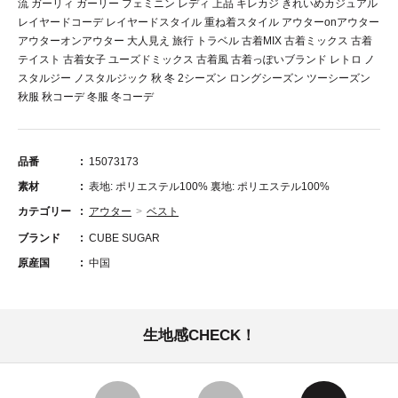
流 ガーリィ ガーリー フェミニン レディ 上品 キレカジ きれいめカジュアル
レイヤードコーデ レイヤードスタイル 重ね着スタイル アウターonアウター
アウターオンアウター 大人見え 旅行 トラベル 古着MIX 古着ミックス 古着
テイスト 古着女子 ユーズドミックス 古着風 古着っぽいブランド レトロ ノ
スタルジー ノスタルジック 秋 冬 2シーズン ロングシーズン ツーシーズン
秋服 秋コーデ 冬服 冬コーデ
品番
15073173
素材
表地: ポリエステル100% 裏地: ポリエステル100%
カテゴリー
アウター
ベスト
ブランド
CUBE SUGAR
原産国
中国
生地感CHECK！