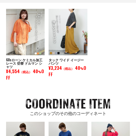
60sローン ケミカル加工
タック ワイド イージー
レース 切替 ドルマン シ
パンツ
ャツ
¥3,234
40
O
（税込）
%
¥4,554
40
O
（税込）
%
FF
FF
このショップのその他のコーディネート