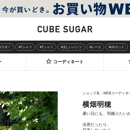
Sコラボ！
#Tシャツ
#Tシャツ
#涼しいパンツ
#レース
#UVカット
ー
コーディネート
ショップ名
WEBコーディネ
横畑明穂
暑い日にも、羽織りたい
冷房だったり、