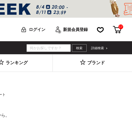
17
お気に入り
カー
ログイン
新規会員登録
詳細検索
ランキング
ブランド
ート
から。