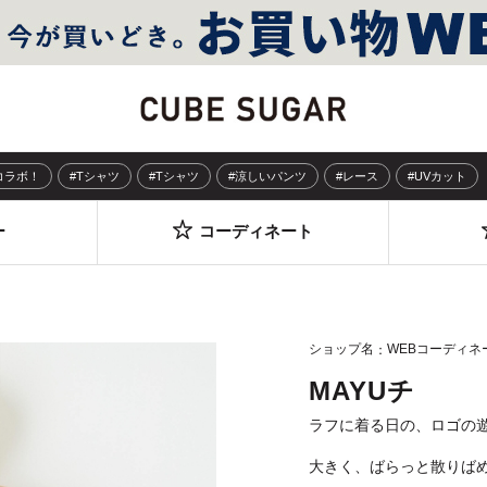
Sコラボ！
#Tシャツ
#Tシャツ
#涼しいパンツ
#レース
#UVカット
ー
コーディネート
ショップ名
WEBコーディネ
MAYUチ
ラフに着る日の、ロゴの
大きく、ばらっと散りば