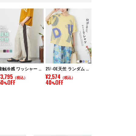
接触冷感 ワッシャー ライン ギャザーパンツ
21/-OE天竺 ランダム ロゴ プリント Tシャツ
¥3,795
¥2,574
（税込）
（税込）
50
OFF
40
OFF
%
%