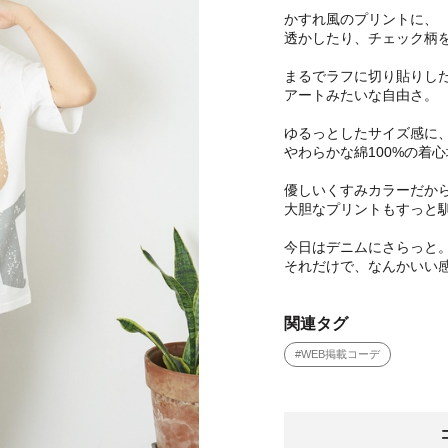
かすれ風のプリントに、
透かしたり、チェック柄
まるでラフに切り貼りし
アートみたいな自由さ。
ゆるっとしたサイズ感に
やわらかな綿100%の着
優しいくすみカラーだか
大胆なプリントもすっと
今日はデニムにさらっと
それだけで、なんかいい
関連タグ
#WEB掲載コーデ