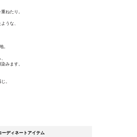
を重ねたり。
たような、
、
心地。
ら、
馴染みます。
。
感じ。
コーディネートアイテム