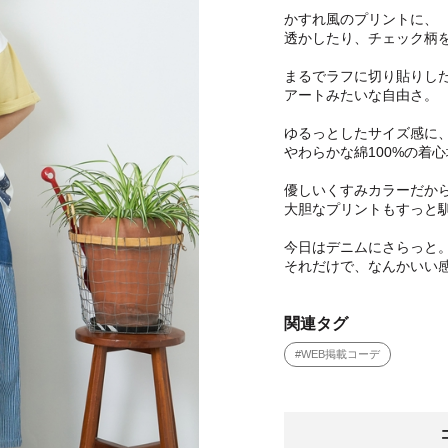
かすれ風のプリントに、
透かしたり、チェック柄
まるでラフに切り貼りし
アートみたいな自由さ。
ゆるっとしたサイズ感に
やわらかな綿100%の着
優しいくすみカラーだか
大胆なプリントもすっと
今日はデニムにさらっと
それだけで、なんかいい
関連タグ
#WEB掲載コーデ