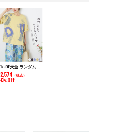
21/-OE天竺 ランダム ロゴ プリント Tシャツ
¥2,574
（税込）
40
OFF
%