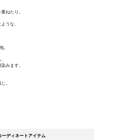
を重ねたり。
たような、
、
心地。
ら、
馴染みます。
。
感じ。
コーディネートアイテム