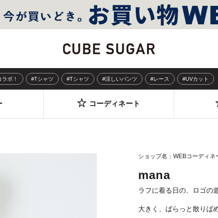
Sコラボ！
#Tシャツ
#Tシャツ
#涼しいパンツ
#レース
#UVカット
ー
コーディネート
ショップ名
WEBコーディネ
mana
ラフに着る日の、ロゴの
大きく、ばらっと散りば