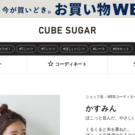
Sコラボ！
#Tシャツ
#Tシャツ
#涼しいパンツ
#レース
#UVカット
ー
コーディネート
ショップ名
WEBコーディネ
かすみん
ぽこっと並んだ、やさし
くるくると糸を重ねた、