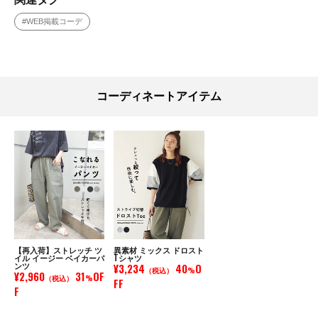
#WEB掲載コーデ
コーディネートアイテム
【再入荷】ストレッチ ツ
異素材 ミックス ドロスト
イル イージー ベイカーパ
Tシャツ
ンツ
¥3,234
40
O
（税込）
%
¥2,960
31
OF
（税込）
%
FF
F