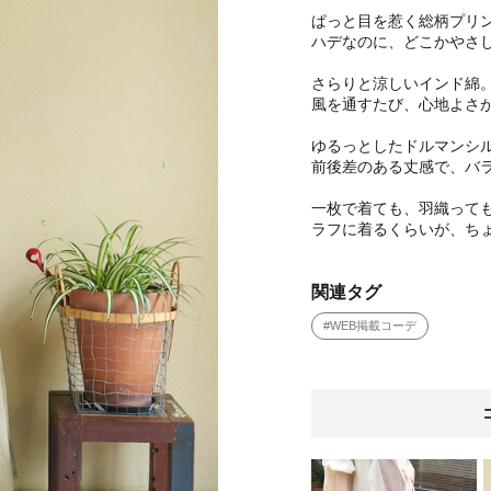
ぱっと目を惹く総柄プリ
ハデなのに、どこかやさ
さらりと涼しいインド綿
風を通すたび、心地よさ
ゆるっとしたドルマンシ
前後差のある丈感で、バ
一枚で着ても、羽織って
ラフに着るくらいが、ち
関連タグ
#WEB掲載コーデ