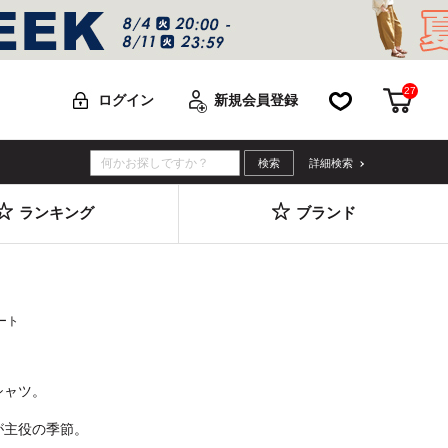
27
お気に入り
カー
ログイン
新規会員登録
詳細検索
ランキング
ブランド
ート
シャツ。
が主役の季節。