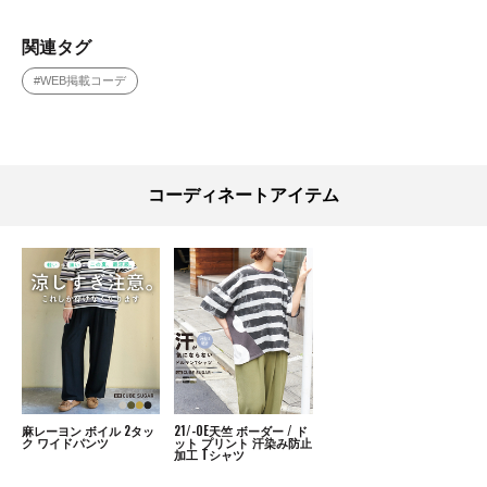
関連タグ
#WEB掲載コーデ
コーディネートアイテム
麻レーヨン ボイル 2タッ
21/-OE天竺 ボーダー / ド
ク ワイドパンツ
ット プリント 汗染み防止
加工 Tシャツ