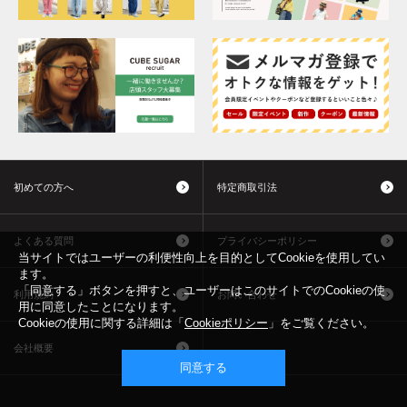
初めての方へ
特定商取引法
よくある質問
プライバシーポリシー
当サイトではユーザーの利便性向上を目的としてCookieを使用してい
ます。
「同意する」ボタンを押すと、ユーザーはこのサイトでのCookieの使
利用規約
お問い合わせ
用に同意したことになります。
Cookieの使用に関する詳細は「
Cookieポリシー
」をご覧ください。
会社概要
同意する