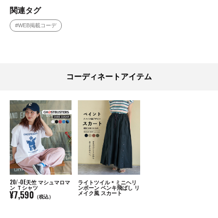
関連タグ
#WEB掲載コーデ
コーディネートアイテム
20/-OE天竺 マシュマロマ
ライトツイル × ミニヘリ
ン Ｔシャツ
ンボーン ペンキ飛ばし リ
¥7,590
メイク風 スカート
（税込）