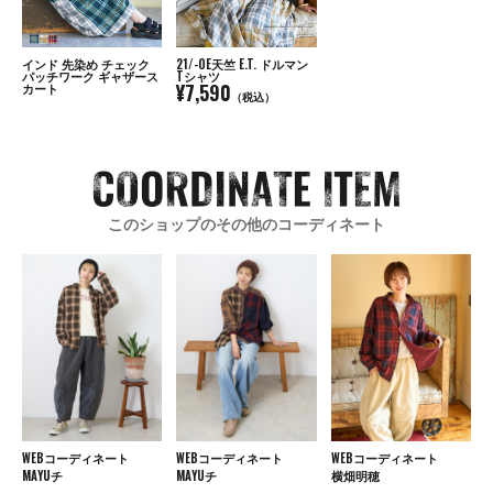
インド 先染め チェック
21/-OE天竺 E.T. ドルマン
パッチワーク ギャザース
Tシャツ
¥7,590
カート
（税込）
このショップのその他のコーディネート
WEBコーディネート
WEBコーディネート
WEBコーディネート
MAYUチ
MAYUチ
横畑明穂