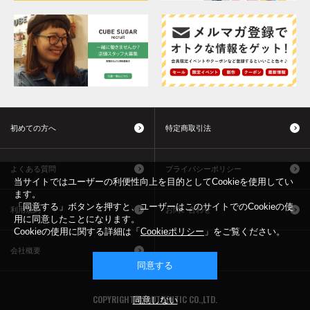
初めての方へ
特定商取引法
よくある質問
プライバシーポリシー
当サイトではユーザーの利便性向上を目的としてCookieを使用してい
ます。
「同意する」ボタンを押すと、ユーザーはこのサイトでのCookieの使
利用規約
お問い合わせ
用に同意したことになります。
Cookieの使用に関する詳細は「
Cookieポリシー
」をご覧ください。
会社概要
同意する
COPYRIGHT © AUTHENTIC CO.,LTD.
同意しない