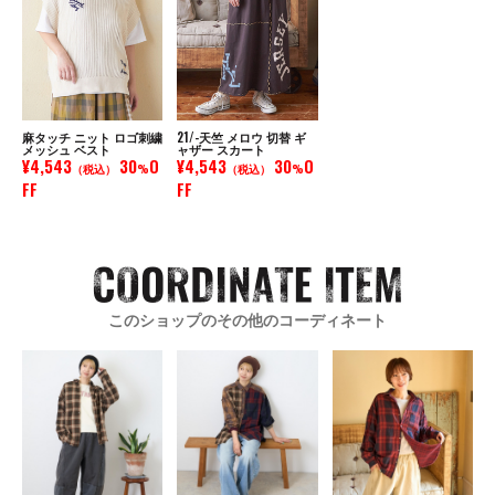
麻タッチ ニット ロゴ刺繍
21/-天竺 メロウ 切替 ギ
メッシュ ベスト
ャザー スカート
¥4,543
30
O
¥4,543
30
O
（税込）
%
（税込）
%
FF
FF
このショップのその他のコーディネート