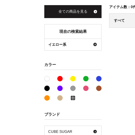
アイテム数：
0
全ての商品を見る
すべて
現在の検索結果
イエロー系
カラー
レッド系
イエロー系
グリーン系
ブルー系
ホワイト系
ブラック系
パープル系
グレー系
ピンク系
ブラウン系
オレンジ系
ベージュ系
その他系
ブランド
CUBE SUGAR