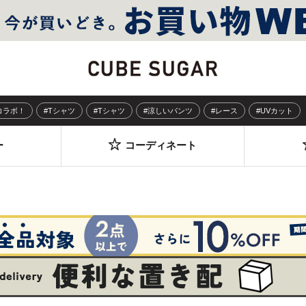
Sコラボ！
#Tシャツ
#Tシャツ
#涼しいパンツ
#レース
#UVカット
ー
コーディネート