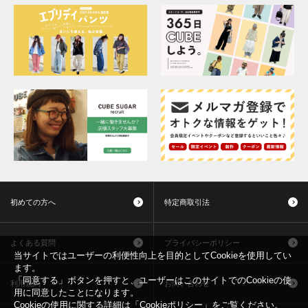
初めての方へ
特定商取引法
よくある質問
プライバシーポリシー
当サイトではユーザーの利便性向上を目的としてCookieを使用してい
ます。
「同意する」ボタンを押すと、ユーザーはこのサイトでのCookieの使
利用規約
お問い合わせ
用に同意したことになります。
Cookieの使用に関する詳細は「
Cookieポリシー
」をご覧ください。