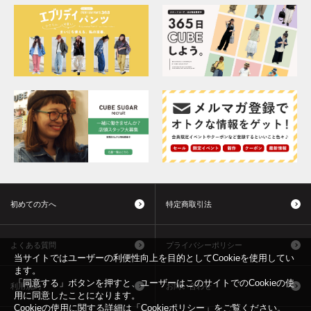
初めての方へ
特定商取引法
よくある質問
プライバシーポリシー
当サイトではユーザーの利便性向上を目的としてCookieを使用してい
ます。
「同意する」ボタンを押すと、ユーザーはこのサイトでのCookieの使
利用規約
お問い合わせ
用に同意したことになります。
Cookieの使用に関する詳細は「
Cookieポリシー
」をご覧ください。