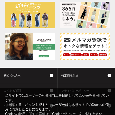
初めての方へ
特定商取引法
よくある質問
プライバシーポリシー
当サイトではユーザーの利便性向上を目的としてCookieを使用してい
ます。
「同意する」ボタンを押すと、ユーザーはこのサイトでのCookieの使
利用規約
お問い合わせ
用に同意したことになります。
Cookieの使用に関する詳細は「
Cookieポリシー
」をご覧ください。