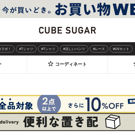
Sコラボ！
#Tシャツ
#Tシャツ
#涼しいパンツ
#レース
#UVカット
ー
コーディネート