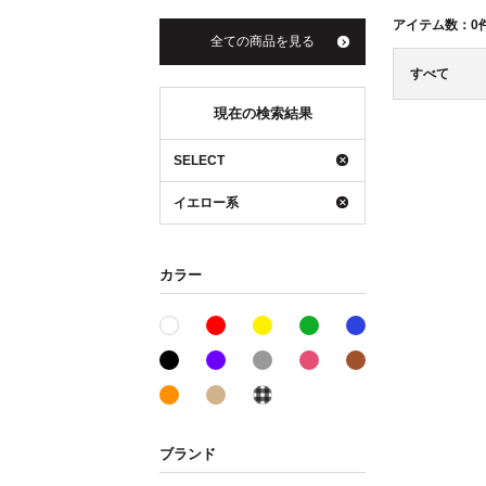
アイテム数：
0
全ての商品を見る
すべて
現在の検索結果
SELECT
イエロー系
カラー
レッド系
イエロー系
グリーン系
ブルー系
ホワイト系
ブラック系
パープル系
グレー系
ピンク系
ブラウン系
オレンジ系
ベージュ系
その他系
ブランド