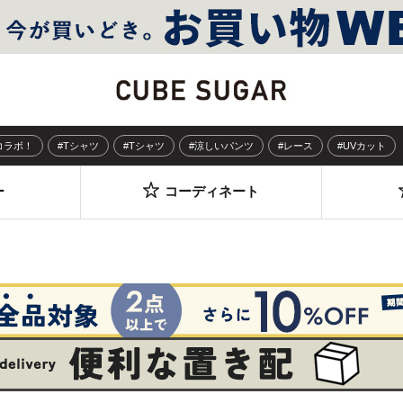
Sコラボ！
#Tシャツ
#Tシャツ
#涼しいパンツ
#レース
#UVカット
ー
コーディネート