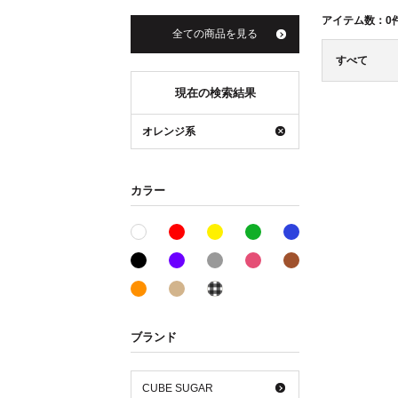
アイテム数：
0
全ての商品を見る
すべて
現在の検索結果
オレンジ系
カラー
レッド系
イエロー系
グリーン系
ブルー系
ホワイト系
ブラック系
パープル系
グレー系
ピンク系
ブラウン系
オレンジ系
ベージュ系
その他系
ブランド
CUBE SUGAR