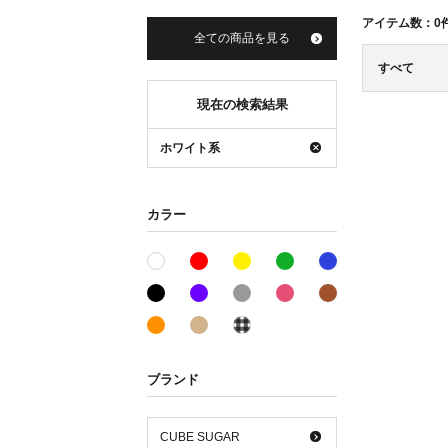
アイテム数：
0
全ての商品を見る
すべて
現在の検索結果
ホワイト系
カラー
レッド系
イエロー系
グリーン系
ブルー系
ホワイト系
ブラック系
パープル系
グレー系
ピンク系
ブラウン系
オレンジ系
ベージュ系
その他系
ブランド
CUBE SUGAR