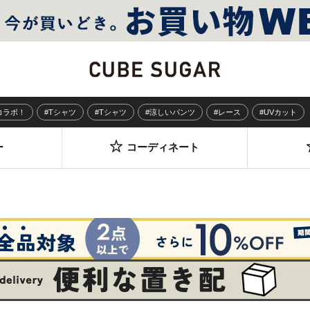
Sコラボ！
#Tシャツ
#Tシャツ
#涼しいパンツ
#レース
#UVカット
ー
コーディネート