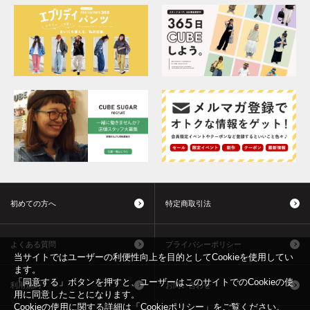
初めての方へ
特定商取引法
よくある質問
プライバシーポリシー
当サイトではユーザーの利便性向上を目的としてCookieを使用してい
ます。
「同意する」ボタンを押すと、ユーザーはこのサイトでのCookieの使
利用規約
お問い合わせ
用に同意したことになります。
Cookieの使用に関する詳細は「
Cookieポリシー
」をご覧ください。